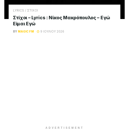
LYRICS / ΣΤΙΧΟΙ
Στίχοι – Lyrics : Νίκος Μακρόπουλος – Εγώ
Είμαι Εγώ
BY
MAGIC FM
9 ΙΟΥΛΊΟΥ 2026
ADVERTISEMENT