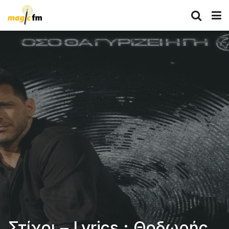
Στίχοι – Lyrics : Θοδωρής