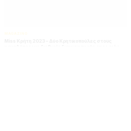
MAGAZINO
Miss Κρήτη 2023 – Δύο Κρητικοπούλες στους
μεγαλύτερους διεθνείς διαγωνισμούς ομορφιάς
BY
MAGIC FM
10 ΟΚΤΩΒΡΊΟΥ 2023
MAGAZINO
ΥΠΕΡΚΟΠΕΛΙ 2023: “Ανοιχτοί Ορίζοντες”,