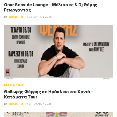
Onar Seaside Lounge – Μέλισσες & Dj Θέμης
Γεωργαντάς
BY
MAGIC FM
29 ΙΟΥΛΊΟΥ 2025
MAGAZINO
Θοδωρής Φέρρης σε Ηράκλειο και Χανιά –
Κατάματα Tour
BY
MAGIC FM
27 ΙΟΥΛΊΟΥ 2025