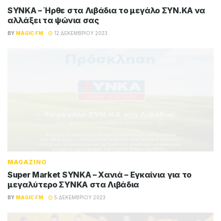
SYNKA – Ήρθε στα Λιβάδια τo μεγάλο ΣYN.KA να
αλλάξει τα ψώνια σας
BY
MAGIC FM
12 ΔΕΚΕΜΒΡΊΟΥ 2023
MAGAZINO
Super Market SYNKA – Χανιά – Εγκαίνια για το
μεγαλύτερο ΣΥΝΚΑ στα Λιβάδια
BY
MAGIC FM
5 ΔΕΚΕΜΒΡΊΟΥ 2023