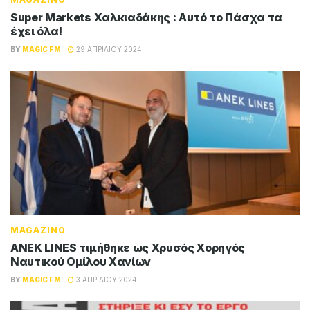
Super Markets Χαλκιαδάκης : Αυτό το Πάσχα τα
έχει όλα!
BY
MAGIC FM
29 ΑΠΡΙΛΊΟΥ 2024
MAGAZINO
ANEK LINES τιμήθηκε ως Χρυσός Χορηγός
Ναυτικού Ομίλου Χανίων
BY
MAGIC FM
3 ΑΠΡΙΛΊΟΥ 2024