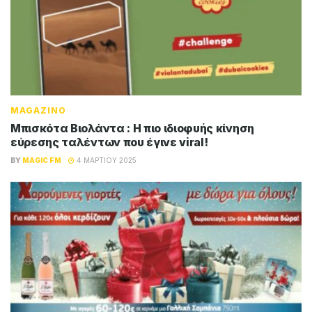
MAGAZINO
Μπισκότα Βιολάντα : Η πιο ιδιοφυής κίνηση
εύρεσης ταλέντων που έγινε viral!
BY
MAGIC FM
4 ΜΑΡΤΊΟΥ 2025