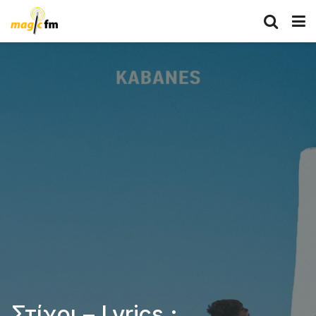
Στίχοι – Lyrics :