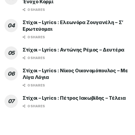
Ένοχο Κορμί
0 SHARES
Στίχοι – Lyrics : Ελεωνόρα Ζουγανέλη – Σ’
Ερωτεύομαι
0 SHARES
Στίχοι – Lyrics : Αντώνης Ρέμος – Δευτέρα
0 SHARES
Στίχοι – Lyrics : Νίκος Οικονομόπουλος – Με
Λίγα Λόγια
0 SHARES
Στίχοι – Lyrics : Πέτρος Ιακωβίδης – Τέλεια
0 SHARES