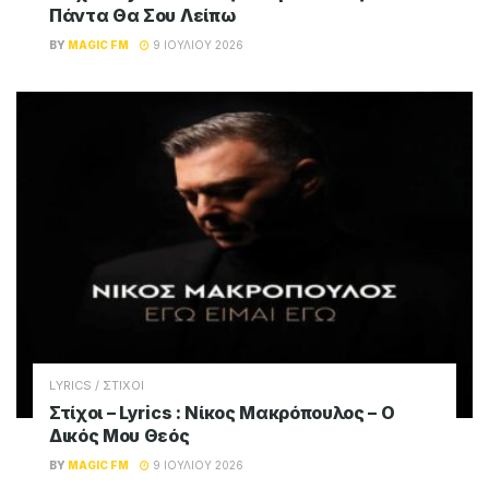
Πάντα Θα Σου Λείπω
BY
MAGIC FM
9 ΙΟΥΛΊΟΥ 2026
LYRICS / ΣΤΙΧΟΙ
Στίχοι – Lyrics : Νίκος Μακρόπουλος – Ο
Δικός Μου Θεός
BY
MAGIC FM
9 ΙΟΥΛΊΟΥ 2026