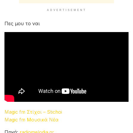
ADVERTISEMENT
Πες μου το ναι
Magic fm Στίχοι – Stichoi
Magic fm Μουσικά Νέα
Πηγή:
radiomelodia.gr