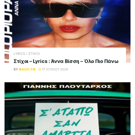
LYRICS / ΣΤΙΧΟΙ
Στίχοι – Lyrics : Άννα Βίσση – Όλο Πιο Πάνω
BY
MAGIC FM
17 ΙΟΥΛΊΟΥ 2026