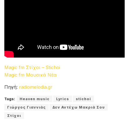
Magic fm Στίχοι – Stichoi
Magic fm Μουσικά Νέα
Πηγή:
radiomelodia.gr
Tags:
Heaven music
Lyrics
stichoi
Γιώργος Γιαννιάς
Δεν Αντέχω Μακριά Σου
Στίχοι