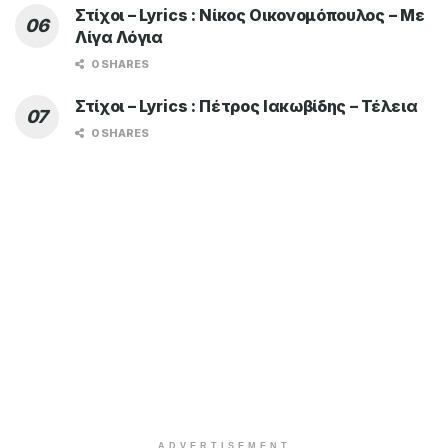
Στίχοι – Lyrics : Νίκος Οικονομόπουλος – Με
Λίγα Λόγια
0 SHARES
Στίχοι – Lyrics : Πέτρος Ιακωβίδης – Τέλεια
0 SHARES
ADVERTISEMENT