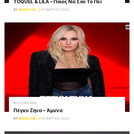
TOQUEL & LILA – Ποιος Να Σου Το Πει
BY
MAGIC FM
17 ΜΑΡΤΊΟΥ 2026
ΜΟΥΣΙΚΑ ΝΕΑ
Πέγκυ Ζήνα – Άμυνα
BY
MAGIC FM
15 ΜΑΡΤΊΟΥ 2026