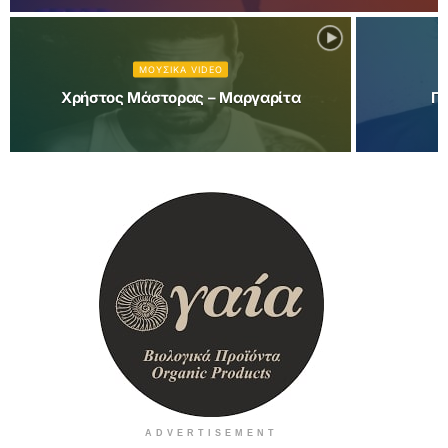
ΜΟΥΣΙΚΑ VIDEO
Χρήστος Μάστορας – Μαργαρίτα
Πέ
ADVERTISEMENT