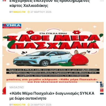
Επιχειρήσεις επιλέγουν τις προπληρωμένες
κάρτες Χαλκιαδάκης
BY
MAGIC FM
27 ΜΑΡΤΊΟΥ 2026
MAGAZINO
«Κάθε Μέρα Πασχαλιά» διαγωνισμός SYN.KA
με δώρο αυτοκίνητο
BY
MAGIC FM
24 ΜΑΡΤΊΟΥ 2026