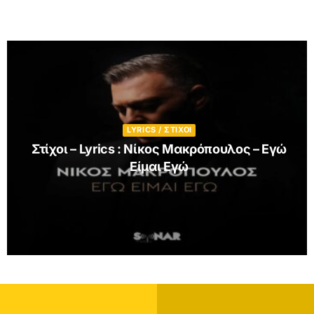
LYRICS / ΣΤΙΧΟΙ
Στίχοι – Lyrics : Άννα Βίσση – Όλο Πιο Πάνω