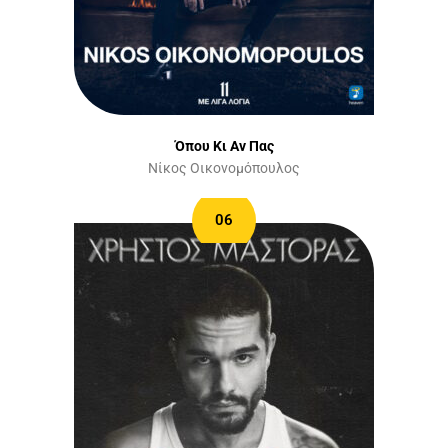
Όπου Κι Αν Πας
Νίκος Οικονομόπουλος
06