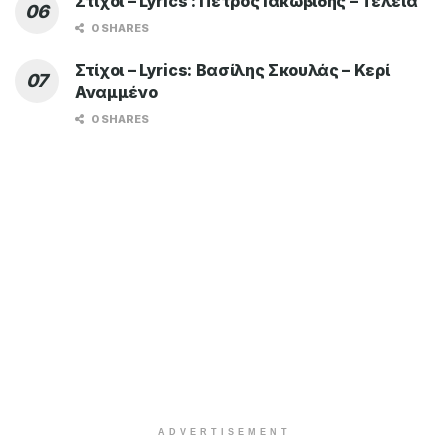
Στίχοι – Lyrics : Πέτρος Ιακωβίδης – Τέλεια
0 SHARES
Στίχοι – Lyrics: Βασίλης Σκουλάς – Κερί
Αναμμένο
0 SHARES
ADVERTISEMENT