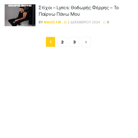
Στίχοι – Lyrics: Θοδωρής Φέρρης – Το
Παίρνω Πάνω Μου
BY
MAGIC FM
2 ΔΕΚΕΜΒΡΊΟΥ 2024
0
1
2
3