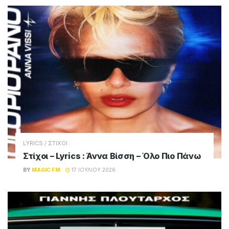
LYRICS / ΣΤΙΧΟΙ
Στίχοι – Lyrics : Άννα Βίσση – Όλο Πιο Πάνω
BY
MAGIC FM
17 ΙΟΥΛΊΟΥ 2026