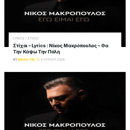
LYRICS / ΣΤΙΧΟΙ
Στίχοι – Lyrics : Νίκος Μακρόπουλος – Θα
Την Κάψω Την Πόλη
BY
MAGIC FM
9 ΙΟΥΛΊΟΥ 2026