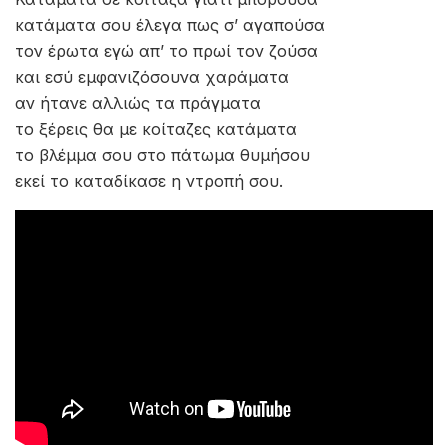
κατάματα σου έλεγα πως σ’ αγαπούσα
τον έρωτα εγώ απ’ το πρωί τον ζούσα
και εσύ εμφανιζόσουνα χαράματα
αν ήτανε αλλιώς τα πράγματα
το ξέρεις θα με κοίταζες κατάματα
το βλέμμα σου στο πάτωμα θυμήσου
εκεί το καταδίκασε η ντροπή σου.