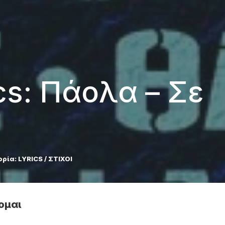
ics: Πάολα – Σε
ορία:
LYRICS / ΣΤΙΧΟΙ
ζομαι