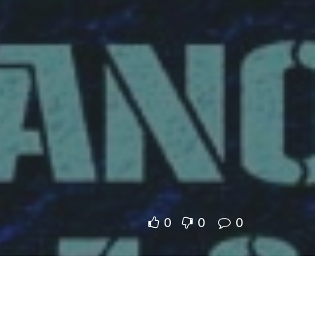
0
0
0