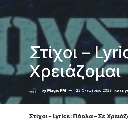
Στίχοι – Lyr
Χρειάζομαι
by
Magic FM
22 Οκτωβρίου 2023
κατηγ
Στίχοι – Lyrics: Πάολα – Σε Χρειά