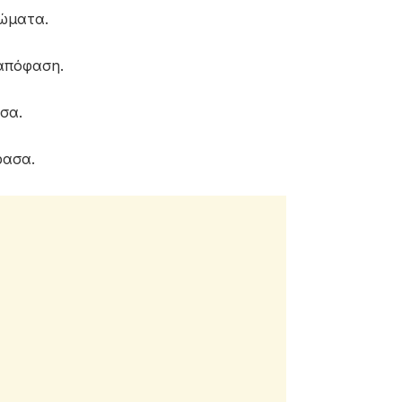
λώματα.
απόφαση.
σα.
ρασα.