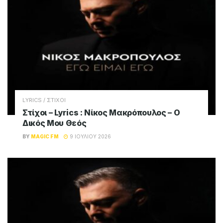
LYRICS / ΣΤΙΧΟΙ
Στίχοι – Lyrics : Νίκος Μακρόπουλος – Θα
Την Κάψω Την Πόλη
BY
MAGIC FM
9 ΙΟΥΛΊΟΥ 2026