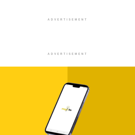
Στίχοι – Lyrics : Κατερίνα Λιόλιου –
Λογαριασμός
0 SHARES
Στίχοι – Lyrics : Νίκος Οικονομόπουλος –
Ένοχο Κορμί
0 SHARES
Στίχοι – Lyrics : Ελεωνόρα Ζουγανέλη – Σ’
Ερωτεύομαι
0 SHARES
Στίχοι – Lyrics : Αντώνης Ρέμος – Δευτέρα
0 SHARES
Στίχοι – Lyrics : Πέτρος Ιακωβίδης – Τέλεια
0 SHARES