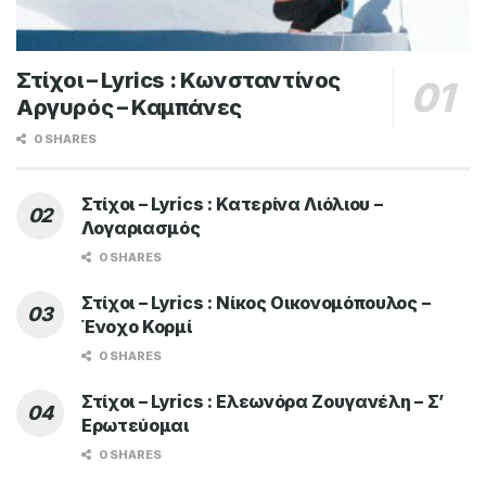
LYRICS / ΣΤΙΧΟΙ
Στίχοι – Lyrics : Νίκος Μακρόπουλος – Εγώ
Είμαι Εγώ
BY
MAGIC FM
9 ΙΟΥΛΊΟΥ 2026
ADVERTISEMENT