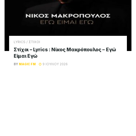
LYRICS / ΣΤΙΧΟΙ
Στίχοι – Lyrics : Νίκος Μακρόπουλος –
Πάντα Θα Σου Λείπω
BY
MAGIC FM
9 ΙΟΥΛΊΟΥ 2026