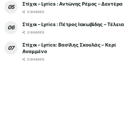
TOP OF THE WEEK
Στίχοι – Lyrics : Κωνσταντίνος
Αργυρός – Καμπάνες
0 SHARES