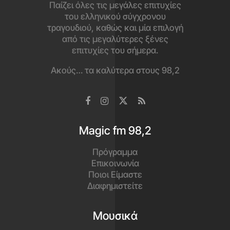
Κατέβασε το app
και άκου τα καλύτερα εδώ!