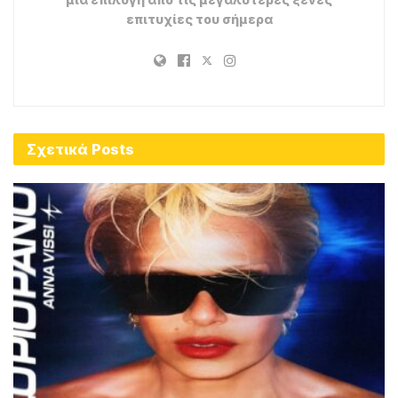
Magic fm Στίχοι – Stichoi
Magic fm Μουσικά Νέα
Πηγή:
radiomelodia.gr
Tags:
Lyrics
stichoi
Δεν Είναι Σπίτι Σου
Διονύσης Σχοινάς
Στίχοι