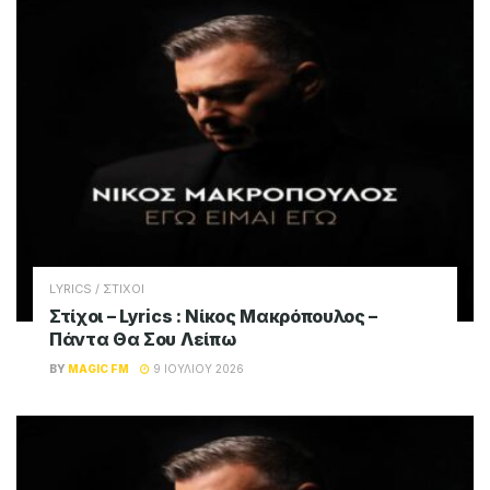
LYRICS / ΣΤΙΧΟΙ
Στίχοι – Lyrics : Γιάννης Πλούταρχος – Σ’
Αγαπώ Σαν Αμαρτία
BY
MAGIC FM
16 ΙΟΥΛΊΟΥ 2026