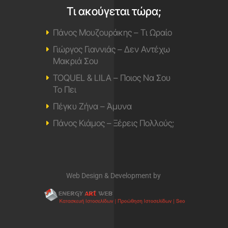
Ακούς… τα καλύτερα στους 98,2
Magic fm 98,2
Πρόγραμμα
Επικοινωνία
Ποιοι Είμαστε
Διαφημιστείτε
Μουσικά
Μουσικά Νέα
Μουσικά Video
Στίχοι / Lyrics
▲ Top 20