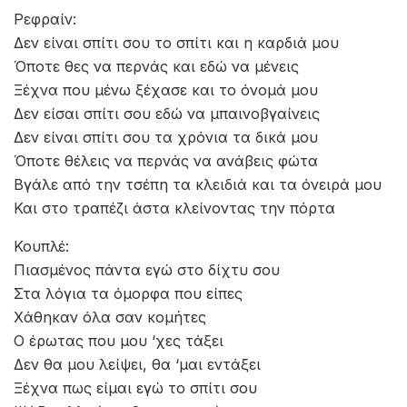
Μα έχεις απλήρωτο το νοίκι σου
ADVERTISEMENT
Γέφυρα:
Δεν είσαι αγάπη, εσύ είσαι δάκρυ