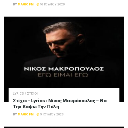
Σχετικά
Posts
LYRICS / ΣΤΙΧΟΙ
Στίχοι – Lyrics : Άννα Βίσση – Όλο Πιο Πάνω
BY
MAGIC FM
17 ΙΟΥΛΊΟΥ 2026