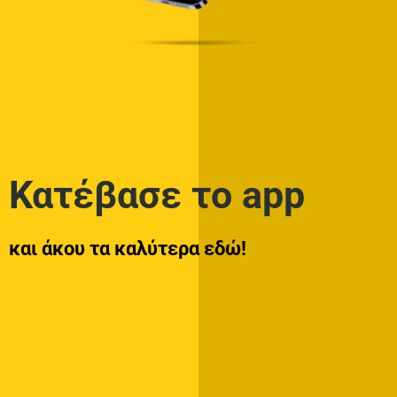
Στίχοι – Lyrics: Βασίλης Σκουλάς – Κερί
Αναμμένο
0 SHARES
ADVERTISEMENT