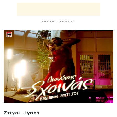
Είναι Σπίτι Σου
Καλλιτέχνης : Διονύσης Σχοινάς
Τραγούδι : Δεν Είναι Σπίτι Σου
Μουσική : Χρήστος Χιώνης
Στίχοι : Αγγελική Μακρυνιώτη
Έτος Κυκλοφορίας : 05/2026
Δισκογραφική Εταιρία :
Panik Records
Magic fm 98.2 Ακούς… τα καλύτερα!
ADVERTISEMENT