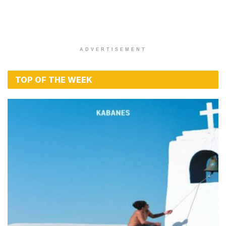
LYRICS / ΣΤΙΧΟΙ
Στίχοι – Lyrics : Νίκος Μακρόπουλος – Ο
Δικός Μου Θεός
BY
MAGIC FM
9 ΙΟΥΛΊΟΥ 2026