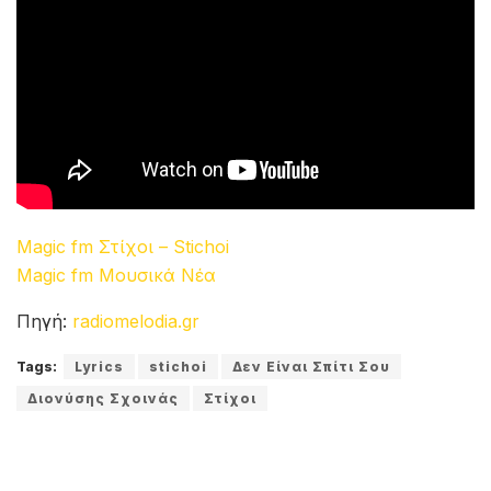
Κουπλέ:
Πιασμένος πάντα εγώ στο δίχτυ σου
Στα λόγια τα όμορφα που είπες
Χάθηκαν όλα σαν κομήτες
Ο έρωτας που μου ‘χες τάξει
Δεν θα μου λείψει, θα ‘μαι εντάξει
Ξέχνα πως είμαι εγώ το σπίτι σου
Ψάξε αλλού να βρεις την τύχη σου
Γέφυρα:
Δεν είσαι αγάπη, εσύ είσαι δάκρυ
Και γυρισμένη απόψε πλάτη
Μες το διπλό μου το κρεβάτι