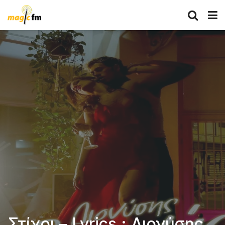
Στίχοι – Lyrics : Διονύσης