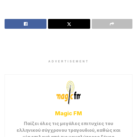
Ρεφραίν:
Δεν είναι σπίτι σου το σπίτι και η καρδιά μου
Όποτε θες να περνάς και εδώ να μένεις
Ξέχνα που μένω ξέχασε και το όνομά μου
Δεν είσαι σπίτι σου εδώ να μπαινοβγαίνεις
Δεν είναι σπίτι σου τα χρόνια τα δικά μου
Όποτε θέλεις να περνάς να ανάβεις φώτα
Βγάλε από την τσέπη τα κλειδιά και τα όνειρά μου
Και στο τραπέζι άστα κλείνοντας την πόρτα