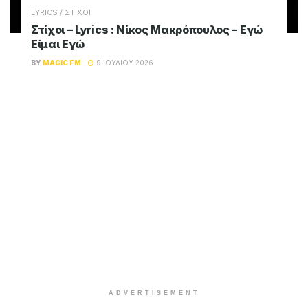
LYRICS / ΣΤΙΧΟΙ
Στίχοι – Lyrics : Νίκος Μακρόπουλος – Εγώ
Είμαι Εγώ
BY
MAGIC FM
9 ΙΟΥΛΊΟΥ 2026
ADVERTISEMENT