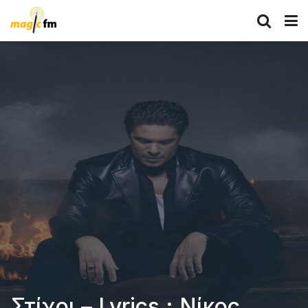
Στίχοι – Lyrics : Νίκος