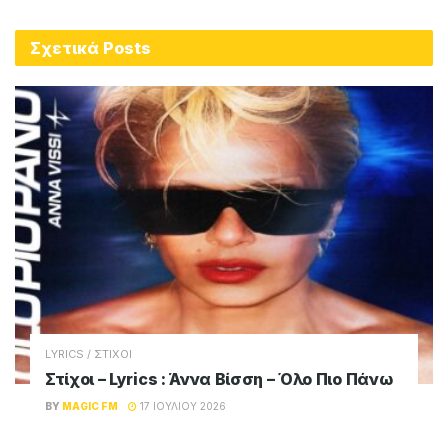
Σχετικά
Posts
LYRICS / ΣΤΙΧΟΙ
Στίχοι – Lyrics : Άννα Βίσση – Όλο Πιο Πάνω
BY
MAGIC FM
17 ΙΟΥΛΊΟΥ 2026