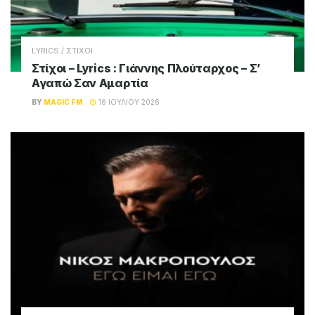
LYRICS / ΣΤΙΧΟΙ
Στίχοι – Lyrics : Γιάννης Πλούταρχος – Σ’
Αγαπώ Σαν Αμαρτία
BY
MAGIC FM
16 ΙΟΥΛΊΟΥ 2026