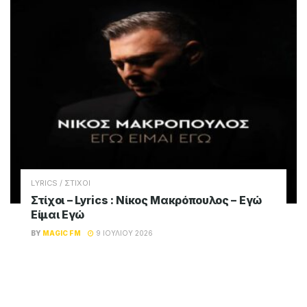
LYRICS / ΣΤΙΧΟΙ
Στίχοι – Lyrics : Νίκος Μακρόπουλος – Εγώ
Είμαι Εγώ
BY
MAGIC FM
9 ΙΟΥΛΊΟΥ 2026