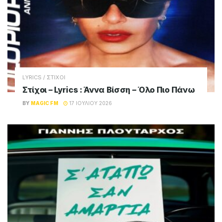
LYRICS / ΣΤΙΧΟΙ
Στίχοι – Lyrics : Άννα Βίσση – Όλο Πιο Πάνω
BY
MAGIC FM
17 ΙΟΥΛΊΟΥ 2026