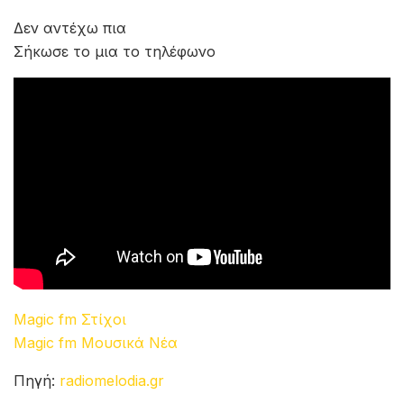
Δεν αντέχω πια
Σήκωσε το μια το τηλέφωνο
Magic fm Στίχοι
Magic fm Μουσικά Νέα
Πηγή:
radiomelodia.gr