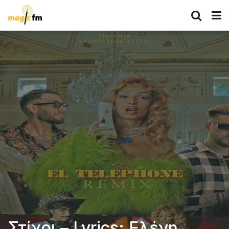
Στίχοι – Lyrics: Ελένη