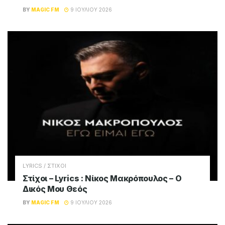
BY
MAGIC FM
9 ΙΟΥΛΊΟΥ 2026
LYRICS / ΣΤΙΧΟΙ
Στίχοι – Lyrics : Νίκος Μακρόπουλος – Ο
Δικός Μου Θεός
BY
MAGIC FM
9 ΙΟΥΛΊΟΥ 2026