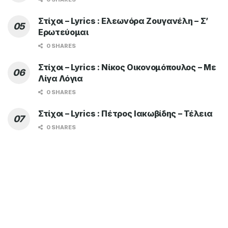
Στίχοι – Lyrics : Ελεωνόρα Ζουγανέλη – Σ’
Ερωτεύομαι
0 SHARES
Στίχοι – Lyrics : Νίκος Οικονομόπουλος – Με
Λίγα Λόγια
0 SHARES
Στίχοι – Lyrics : Πέτρος Ιακωβίδης – Τέλεια
0 SHARES