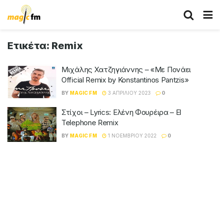
Ετικέτα:
Remix
Μιχάλης Χατζηγιάννης – «Με Πονάει
Official Remix by Konstantinos Pantzis»
BY
MAGIC FM
3 ΑΠΡΙΛΊΟΥ 2023
0
Στίχοι – Lyrics: Ελένη Φουρέιρα – El
Telephone Remix
BY
MAGIC FM
1 ΝΟΕΜΒΡΊΟΥ 2022
0