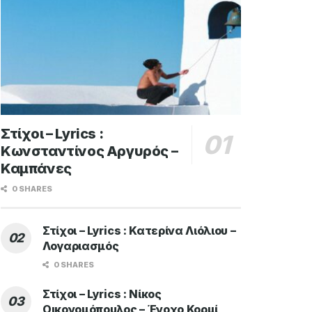
Στίχοι – Lyrics :
Κωνσταντίνος Αργυρός –
Καμπάνες
0 SHARES
Στίχοι – Lyrics : Κατερίνα Λιόλιου –
Λογαριασμός
0 SHARES
Στίχοι – Lyrics : Νίκος
Οικονομόπουλος – Ένοχο Κορμί