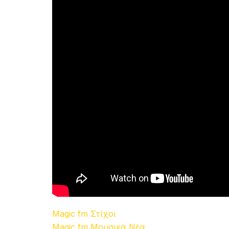
Magic fm Στίχοι
Magic fm Μουσικά Νέα