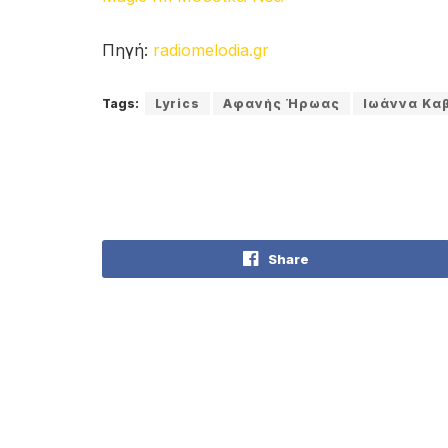
Πηγή:
radiomelodia.gr
Tags:
Lyrics
Αφανής Ήρωας
Ιωάννα Κα
Share