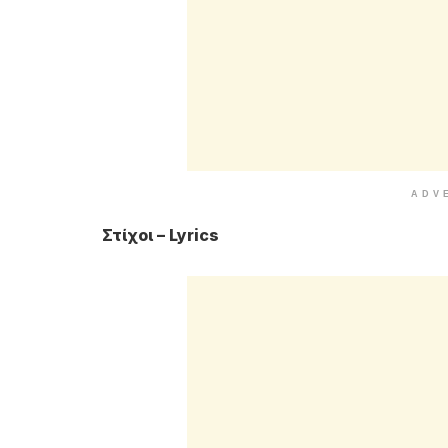
ADV
Στίχοι – Lyrics