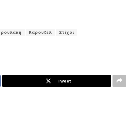
βρουλάκη
Καρουζέλ
Στίχοι
Tweet