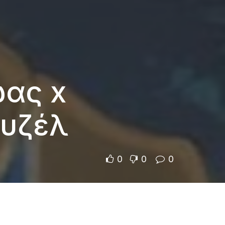
ωας x
ουζέλ
0
0
0