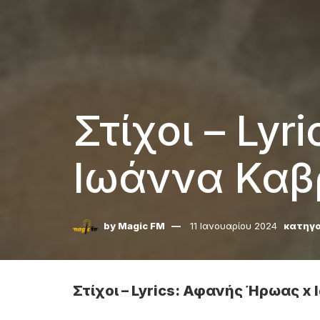
Στίχοι – Ly
Ιωάννα Καβ
by
Magic FM
11 Ιανουαρίου 2024
κατηγο
Στίχοι – Lyrics: Αφανής Ήρωας 