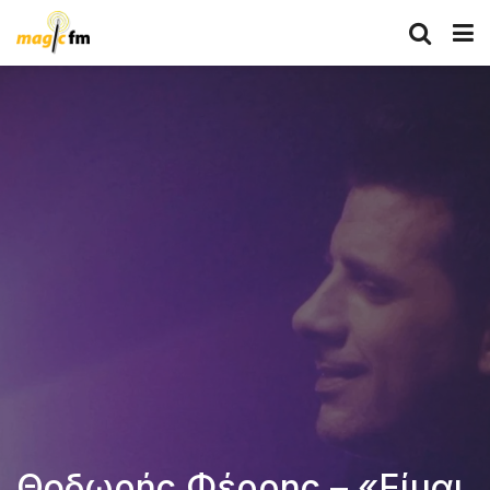
Θοδωρής Φέρρης – «Είμαι