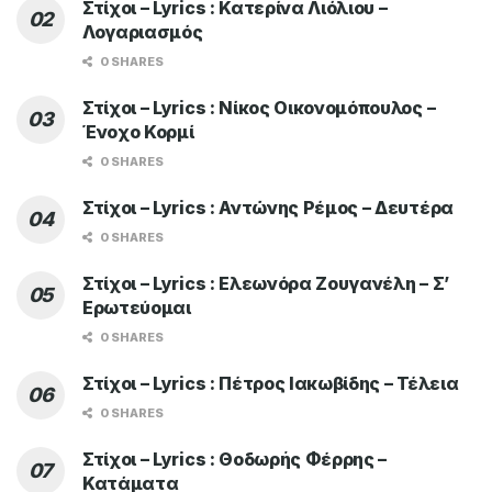
Στίχοι – Lyrics : Κατερίνα Λιόλιου –
Λογαριασμός
0 SHARES
Στίχοι – Lyrics : Νίκος Οικονομόπουλος –
Ένοχο Κορμί
0 SHARES
Στίχοι – Lyrics : Αντώνης Ρέμος – Δευτέρα
0 SHARES
Στίχοι – Lyrics : Ελεωνόρα Ζουγανέλη – Σ’
Ερωτεύομαι
0 SHARES
Στίχοι – Lyrics : Πέτρος Ιακωβίδης – Τέλεια
0 SHARES
Στίχοι – Lyrics : Θοδωρής Φέρρης –
Κατάματα