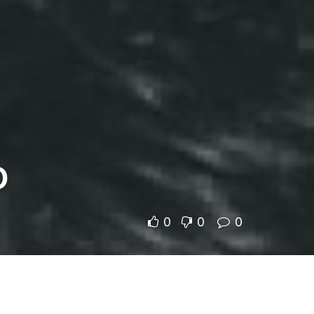
ο
0
0
0