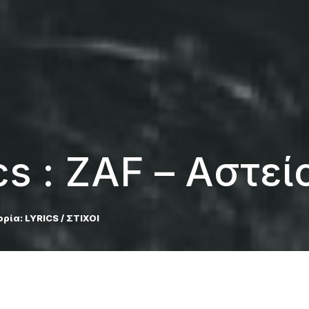
ics : ZAF – Αστεί
ορία:
LYRICS / ΣΤΙΧΟΙ