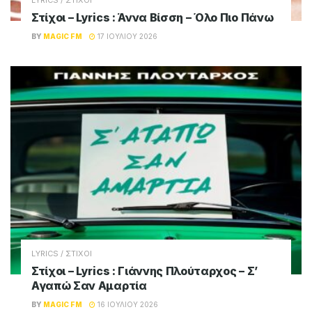
LYRICS / ΣΤΙΧΟΙ
Στίχοι – Lyrics : Άννα Βίσση – Όλο Πιο Πάνω
BY
MAGIC FM
17 ΙΟΥΛΊΟΥ 2026
LYRICS / ΣΤΙΧΟΙ
Στίχοι – Lyrics : Γιάννης Πλούταρχος – Σ’
Αγαπώ Σαν Αμαρτία
BY
MAGIC FM
16 ΙΟΥΛΊΟΥ 2026