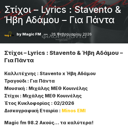
Στίχοι – Lyrics : Stavento &
Ήβη Αδάμου – Για Πάντα
by
Magic FM
26 Φεβρουαρίου 2026
Στίχοι – Lyrics : Stavento & Ήβη Αδάμου –
Για Πάντα
Καλλιτέχνης : Stavento x Ήβη Αδάμου
Τραγούδι : Για Πάντα
Μουσική : Μιχάλης ΜΕΘ Κουινέλης
Στίχοι : Μιχάλης ΜΕΘ Κουινέλης
Έτος Κυκλοφορίας : 02/2026
Δισκογραφική Εταιρία :
Minos EMI
Magic fm 98.2 Ακούς… τα καλύτερα!