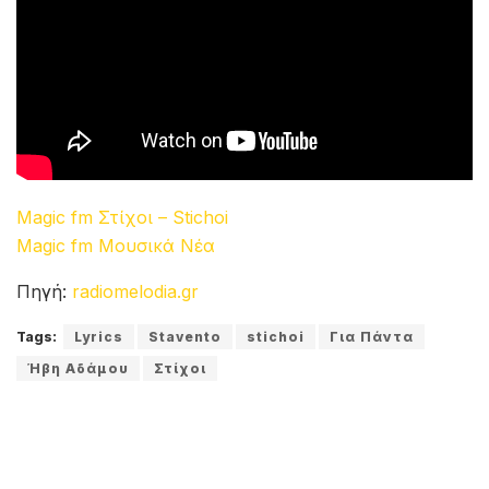
Magic fm Στίχοι – Stichoi
Magic fm Μουσικά Νέα
Πηγή:
radiomelodia.gr
Tags:
Lyrics
Stavento
stichoi
Για Πάντα
Ήβη Αδάμου
Στίχοι