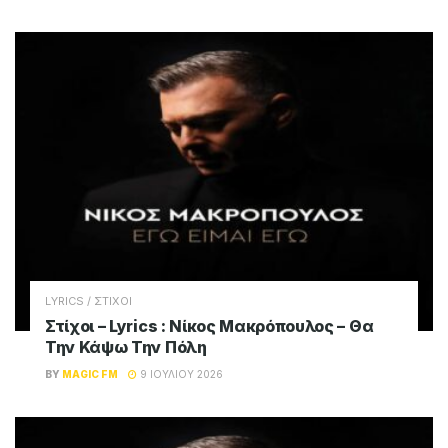
LYRICS / ΣΤΙΧΟΙ
Στίχοι – Lyrics : Νίκος Μακρόπουλος – Θα
Την Κάψω Την Πόλη
BY
MAGIC FM
9 ΙΟΥΛΊΟΥ 2026