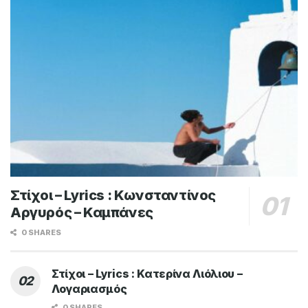
LYRICS / ΣΤΙΧΟΙ
Στίχοι – Lyrics : Νίκος Μακρόπουλος – Εγώ
Είμαι Εγώ
BY
MAGIC FM
9 ΙΟΥΛΊΟΥ 2026