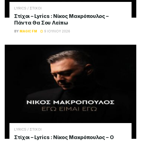
LYRICS / ΣΤΙΧΟΙ
Στίχοι – Lyrics : Γιάννης Πλούταρχος – Σ’
Αγαπώ Σαν Αμαρτία
BY
MAGIC FM
16 ΙΟΥΛΊΟΥ 2026
LYRICS / ΣΤΙΧΟΙ
Στίχοι – Lyrics : Νίκος Μακρόπουλος – Θα