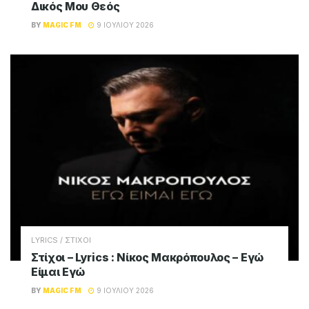
Την Κάψω Την Πόλη
BY
MAGIC FM
9 ΙΟΥΛΊΟΥ 2026
LYRICS / ΣΤΙΧΟΙ
Στίχοι – Lyrics : Νίκος Μακρόπουλος –
Πάντα Θα Σου Λείπω
BY
MAGIC FM
9 ΙΟΥΛΊΟΥ 2026