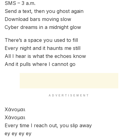
Dressing like a punk and learning how to skate
VHS
DVD
Close my eyes and you’re all I see
Χάνομαι
Χάνομαι
Every time I reach out, you slip away
ey ey ey ey
SMS – 3 a.m.
Send a text, then you ghost again
Download bars moving slow
Cyber dreams in a midnight glow