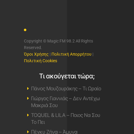
Παίζει όλες τις μεγάλες επιτυχίες
του ελληνικού σύγχρονου
τραγουδιού, καθώς και μία επιλογή
από τις μεγαλύτερες ξένες
επιτυχίες του σήμερα.
Ακούς… τα καλύτερα στους 98,2
Magic fm 98,2
Πρόγραμμα
Επικοινωνία
Ποιοι Είμαστε