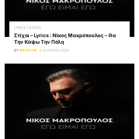
LYRICS / ΣΤΙΧΟΙ
Στίχοι – Lyrics : Άννα Βίσση – Όλο Πιο Πάνω
BY
MAGIC FM
17 ΙΟΥΛΊΟΥ 2026