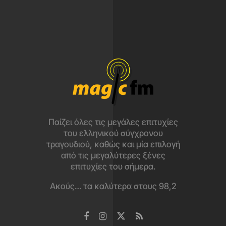
Κατέβασε το app
και άκου τα καλύτερα εδώ!