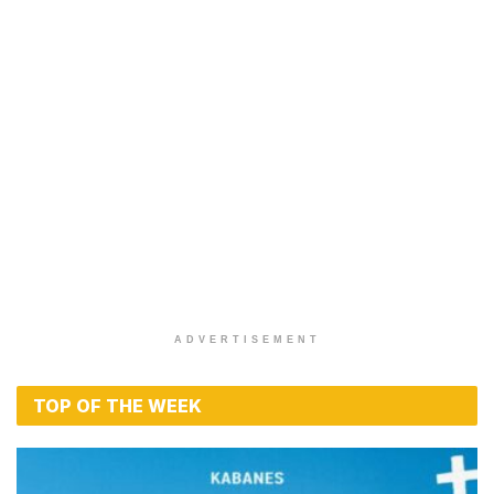
LYRICS / ΣΤΙΧΟΙ
Στίχοι – Lyrics : Νίκος Μακρόπουλος – Ο
Δικός Μου Θεός
BY
MAGIC FM
9 ΙΟΥΛΊΟΥ 2026