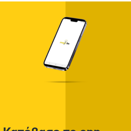
Ένοχο Κορμί
0 SHARES
Στίχοι – Lyrics : Ελεωνόρα Ζουγανέλη – Σ’
Ερωτεύομαι
0 SHARES
Στίχοι – Lyrics: Βασίλης Σκουλάς – Κερί
Αναμμένο
0 SHARES
Στίχοι – Lyrics : Μιχάλης Χατζηγιάννης –
Φωτιά Στην Νύχτα
0 SHARES