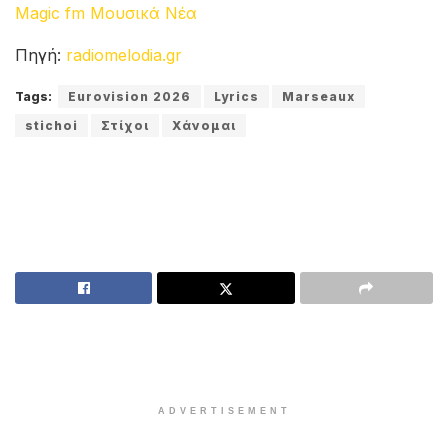
Memories of the day we met
Taped it all on an old cassette
All I hear is what the echoes know
And it pulls where I cannot go
Χάνομαι
Χάνομαι
Every time I reach out, you slip away
ey ey ey ey
Όταν πίνω σε θυμάμαι
Σου τηλέφωνω
Μου ‘χεις λείψει κι έχω τύψεις
Γύρνα πίσω
Χάνομαι
Χάνομαι
Every time I reach out, you slip away