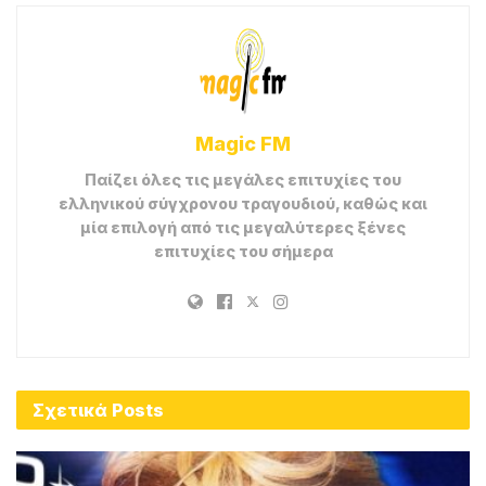
ey ey ey ey
Magic fm Στίχοι – Stichoi
Magic fm Μουσικά Νέα
Πηγή:
radiomelodia.gr
Tags:
Eurovision 2026
Lyrics
Marseaux
stichoi
Στίχοι
Χάνομαι