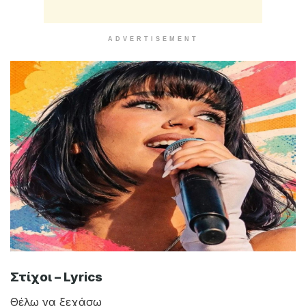
Καλλιτέχνης : Marseaux
Τραγούδι : Χάνομαι
Μουσική : Solmeister
Στίχοι : Solmeister
Έτος Κυκλοφορίας : 01/2026
Δισκογραφική Εταιρία :
Minos EMI
Magic fm 98.2 Ακούς… τα καλύτερα!
ADVERTISEMENT