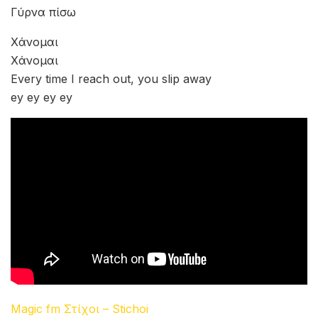
ADVERTISEMENT
Χάνομαι
Χάνομαι
Every time I reach out, you slip away
ey ey ey ey
Videogames on your bedroom floor
Mixtape soundtrack through the door
Pop-up ads on a dial-up tone
Polyphonic ringtones on my phone