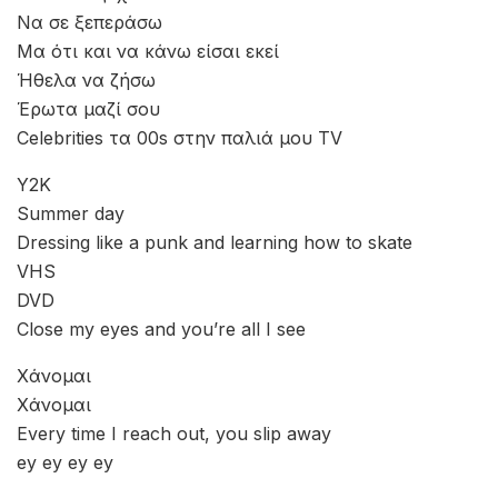
Στίχοι – Lyrics
Θέλω να ξεχάσω
Να σε ξεπεράσω
Μα ότι και να κάνω είσαι εκεί
Ήθελα να ζήσω
Έρωτα μαζί σου
Celebrities τα 00s στην παλιά μου TV
Y2K
Summer day