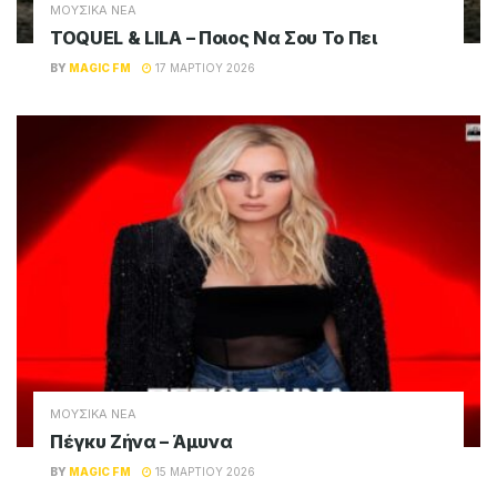
ΜΟΥΣΙΚΑ ΝΕΑ
TOQUEL & LILA – Ποιος Να Σου Το Πει
BY
MAGIC FM
17 ΜΑΡΤΊΟΥ 2026
ΜΟΥΣΙΚΑ ΝΕΑ
Πέγκυ Ζήνα – Άμυνα
BY
MAGIC FM
15 ΜΑΡΤΊΟΥ 2026