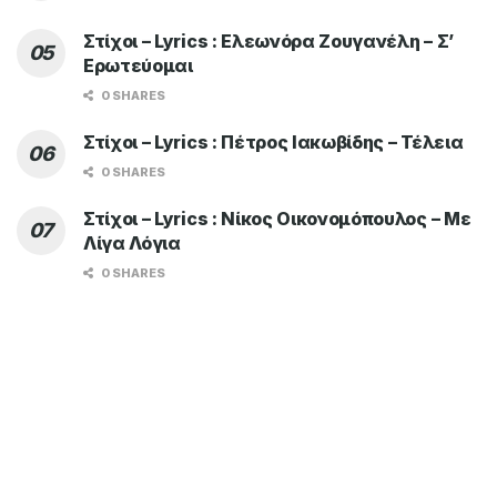
Στίχοι – Lyrics : Ελεωνόρα Ζουγανέλη – Σ’
Ερωτεύομαι
0 SHARES
Στίχοι – Lyrics : Πέτρος Ιακωβίδης – Τέλεια
0 SHARES
Στίχοι – Lyrics : Νίκος Οικονομόπουλος – Με
Λίγα Λόγια
0 SHARES