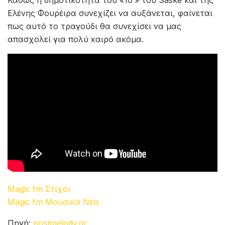
Καθώς η δημοτικότητά του «10’» του Saske και της
Ελένης Φουρέιρα συνεχίζει να αυξάνεται, φαίνεται
πως αυτό το τραγούδι θα συνεχίσει να μας
απασχολεί για πολύ καιρό ακόμα.
Magic fm Στίχοι
Magic fm Μουσικά Νέα
Πηγή:
postmelody.gr