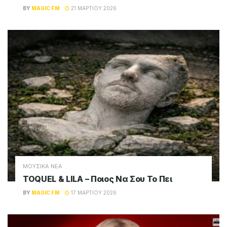
BY
MAGIC FM
21 ΜΑΡΤΊΟΥ 2026
ΜΟΥΣΙΚΑ ΝΕΑ
TOQUEL & LILA – Ποιος Να Σου Το Πει
BY
MAGIC FM
17 ΜΑΡΤΊΟΥ 2026