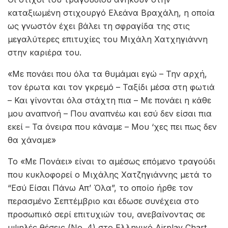
καταξιωμένη στιχουργό Ελεάνα Βραχάλη, η οποία
ως γνωστόν έχει βάλει τη σφραγίδα της στις
μεγαλύτερες επιτυχίες του Μιχάλη Χατχηγιάννη
στην καριέρα του.
«Με πονάει που όλα τα θυμάμαι εγώ – Την αρχή,
τον έρωτα και τον γκρεμό – Ταξίδι μέσα στη φωτιά
– Και γίνονται όλα στάχτη πια – Με πονάει η κάθε
μου αναπνοή – Που αναπνέω και εσύ δεν είσαι πια
εκεί – Τα όνειρα που κάναμε – Μου ‘χες πει πως δεν
θα χάναμε»
Το «Με Πονάει» είναι το αμέσως επόμενο τραγούδι
που κυκλοφορεί ο Μιχάλης Χατζηγιάννης μετά το
“Εσύ Είσαι Πάνω Απ’ Όλα”, το οποίο ήρθε τον
περασμένο Σεπτέμβριο και έδωσε συνέχεια στο
προσωπικό σερί επιτυχιών του, ανεβαίνοντας σε
υψηλές θέσεις (No. 4) στο Ελληνικό Airplay Chart.