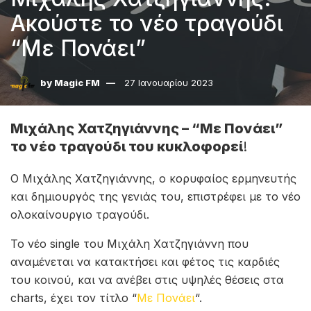
Ακούστε το νέο τραγούδι
“Με Πονάει”
by
Magic FM
27 Ιανουαρίου 2023
Μιχάλης Χατζηγιάννης – “Με Πονάει”
το νέο τραγούδι
του κυκλοφορεί
!
Ο Μιχάλης Χατζηγιάννης, ο κορυφαίος ερμηνευτής
και δημιουργός της γενιάς του, επιστρέφει με το νέο
ολοκαίνουργιο τραγούδι.
Το νέο single του Μιχάλη Χατζηγιάννη που
αναμένεται να κατακτήσει και φέτος τις καρδιές
του κοινού, και να ανέβει στις υψηλές θέσεις στα
charts, έχει τον τίτλο “
Με Πονάει
“.