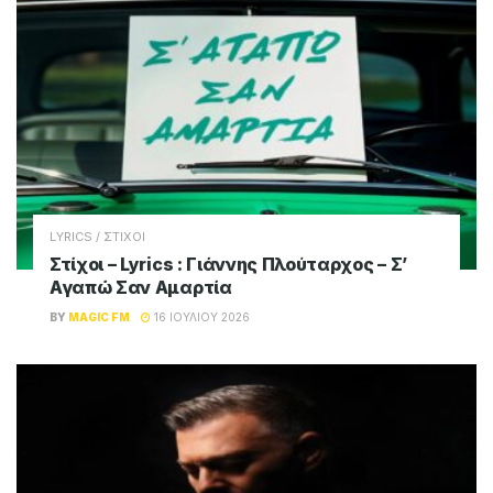
LYRICS / ΣΤΙΧΟΙ
Στίχοι – Lyrics : Γιάννης Πλούταρχος – Σ’
Αγαπώ Σαν Αμαρτία
BY
MAGIC FM
16 ΙΟΥΛΊΟΥ 2026