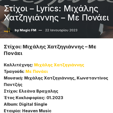
Στίχοι – Lyrics: Μιχάλης
Χατζηγιάννης – Με Πονάει
by
Magic FM
22 Ιανουαρίου 2023
Στίχοι: Μιχάλης Χατζηγιάννης – Με
Πονάει
Καλλιτέχνης:
Μιχάλης Χατζηγιάννης
Τραγούδι:
Με Πονάει
Μουσική: Μιχάλης Χατζηγιάννης, Κωνσταντίνος
Παντζής
Στίχοι: Ελεάνα Βραχαλης
Έτος Κυκλοφορίας: 01.2023
Album: Digital Single
Εταιρία: Heaven Music