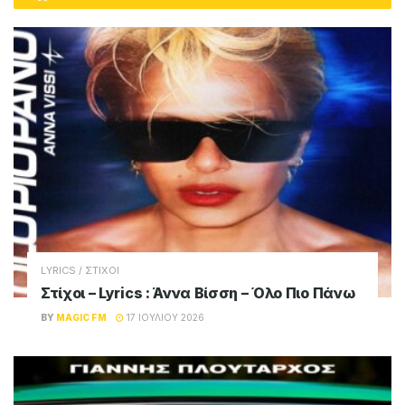
LYRICS / ΣΤΙΧΟΙ
Στίχοι – Lyrics : Άννα Βίσση – Όλο Πιο Πάνω
BY
MAGIC FM
17 ΙΟΥΛΊΟΥ 2026