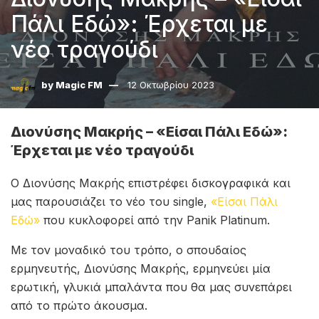
Πάλι Εδώ»: Έρχεται με
νέο τραγούδι
by
Magic FM
12 Οκτωβρίου 2023
Διονύσης Μακρής – «Είσαι Πάλι Εδώ»:
Έρχεται με νέο τραγούδι
Ο Διονύσης Μακρής επιστρέφει δισκογραφικά και
μας παρουσιάζει το νέο του single,
«Είσαι Πάλι
Εδώ»
που κυκλοφορεί από την Panik Platinum.
Με τον μοναδικό του τρόπο, ο σπουδαίος
ερμηνευτής, Διονύσης Μακρής, ερμηνεύει μία
ερωτική, γλυκιά μπαλάντα που θα μας συνεπάρει
από το πρώτο άκουσμα.