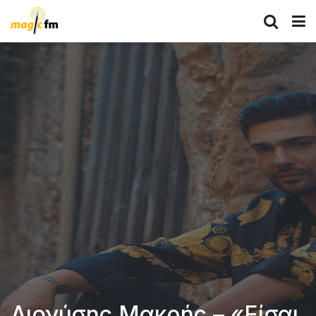
Διονύσης Μακρής – «Είσαι