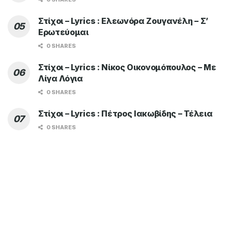
Στίχοι – Lyrics : Ελεωνόρα Ζουγανέλη – Σ’
Ερωτεύομαι
0 SHARES
Στίχοι – Lyrics : Νίκος Οικονομόπουλος – Με
Λίγα Λόγια
0 SHARES
Στίχοι – Lyrics : Πέτρος Ιακωβίδης – Τέλεια
0 SHARES