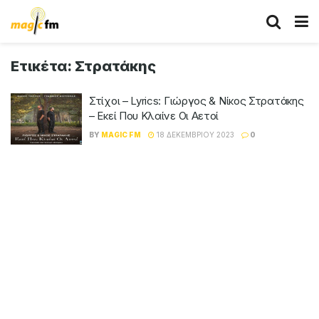
Ετικέτα:
Στρατάκης
Στίχοι – Lyrics: Γιώργος & Νίκος Στρατάκης
– Εκεί Που Κλαίνε Οι Αετοί
BY
MAGIC FM
18 ΔΕΚΕΜΒΡΊΟΥ 2023
0