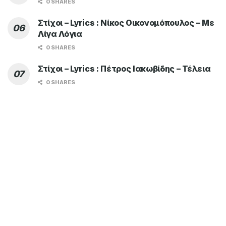
0 SHARES
Στίχοι – Lyrics : Νίκος Οικονομόπουλος – Με
Λίγα Λόγια
0 SHARES
Στίχοι – Lyrics : Πέτρος Ιακωβίδης – Τέλεια
0 SHARES