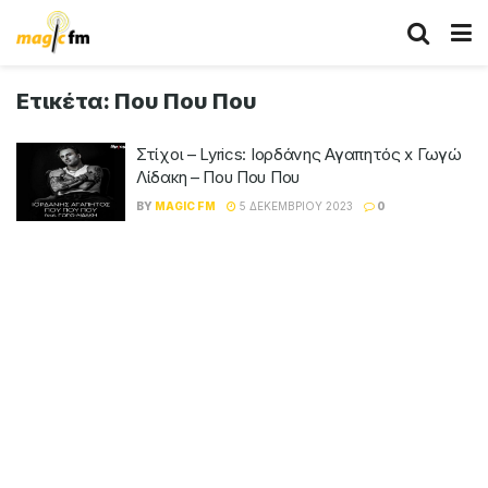
Ετικέτα:
Που Που Που
Στίχοι – Lyrics: Ιορδάνης Αγαπητός x Γωγώ
Λίδακη – Που Που Που
BY
MAGIC FM
5 ΔΕΚΕΜΒΡΊΟΥ 2023
0