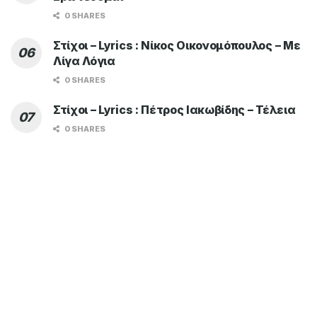
0 SHARES
Στίχοι – Lyrics : Νίκος Οικονομόπουλος – Με
Λίγα Λόγια
0 SHARES
Στίχοι – Lyrics : Πέτρος Ιακωβίδης – Τέλεια
0 SHARES