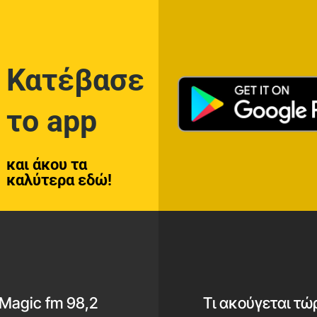
Κατέβασε
το app
και άκου τα
καλύτερα εδώ!
Magic fm 98,2
Τι ακούγεται τώ