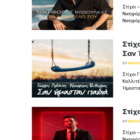
Στίχοι 
Νικηφόρ
Νικηφόρ
Στίχ
Σαν 
BY
MAGI
Στίχοι 
Καλλιτέ
Ήμασταν
Στίχο
BY
MAGI
Στίχοι –
Νικηφόρ