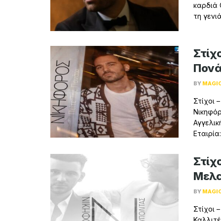
καρδιά 
τη γενιάς
Στίχο
Πον
BY
MAGI
Στίχοι 
Νικηφόρ
Αγγελικ
Εταιρία:
Στίχο
Μελα
BY
MAGI
Στίχοι 
Καλλιτέ