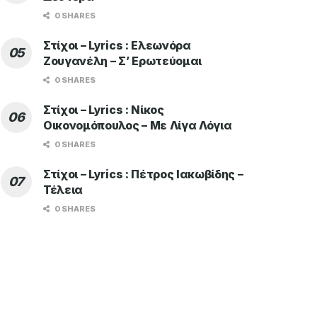
0 SHARES
Στίχοι – Lyrics : Ελεωνόρα
Ζουγανέλη – Σ’ Ερωτεύομαι
0 SHARES
Στίχοι – Lyrics : Νίκος
Οικονομόπουλος – Με Λίγα Λόγια
0 SHARES
Στίχοι – Lyrics : Πέτρος Ιακωβίδης –
Τέλεια
0 SHARES