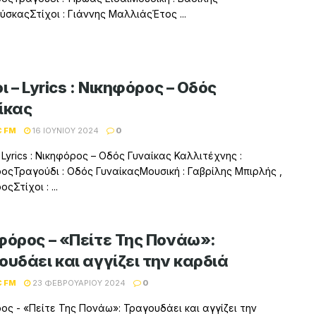
σκαςΣτίχοι : Γιάννης ΜαλλιάςΈτος ...
ι – Lyrics : Νικηφόρος – Οδός
ίκας
C FM
16 ΙΟΥΝΊΟΥ 2024
0
 Lyrics : Νικηφόρος – Οδός Γυναίκας Καλλιτέχνης :
οςΤραγούδι : Οδός ΓυναίκαςΜουσική : Γαβρίλης Μπιρλής ,
ςΣτίχοι : ...
φόρος – «Πείτε Της Πονάω»:
ουδάει και αγγίζει την καρδιά
C FM
23 ΦΕΒΡΟΥΑΡΊΟΥ 2024
0
ος - «Πείτε Της Πονάω»: Τραγουδάει και αγγίζει την