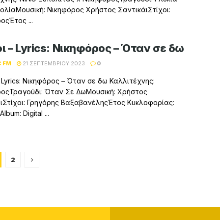
λίαΜουσική: Νικηφόρος Χρήστος ΣαντικάιΣτίχοι:
οςΈτος ...
ι – Lyrics: Νικηφόρος – Όταν σε δω
C FM
21 ΣΕΠΤΕΜΒΡΊΟΥ 2023
0
– Lyrics: Νικηφόρος – Όταν σε δω Καλλιτέχνης:
οςΤραγούδι: Όταν Σε ΔωΜουσική: Χρήστος
ιΣτίχοι: Γρηγόρης ΒαξαβανέληςΈτος Κυκλοφορίας:
lbum: Digital ...
2