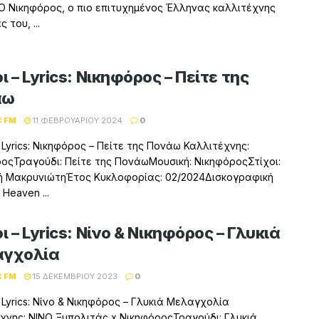
Ο Νικηφόρος, ο πιο επιτυχημένος Έλληνας καλλιτέχνης
 του, ...
ι – Lyrics: Νικηφόρος – Πείτε της
άω
C FM
11 ΦΕΒΡΟΥΑΡΊΟΥ 2024
0
– Lyrics: Νικηφόρος – Πείτε της Πονάω Καλλιτέχνης:
οςΤραγούδι: Πείτε της ΠονάωΜουσική: ΝικηφόροςΣτίχοι:
ή ΜακρυνιώτηΈτος Κυκλοφορίας: 02/2024Δισκογραφική
 Heaven ...
ι – Lyrics: Νίνο & Νικηφόρος – Γλυκιά
γχολία
C FM
15 ΔΕΚΕΜΒΡΊΟΥ 2023
0
– Lyrics: Νίνο & Νικηφόρος – Γλυκιά Μελαγχολία
χνης: ΝΙΝΟ Ξυπολιτάς x ΝικηφόροςΤραγούδι: Γλυκιά