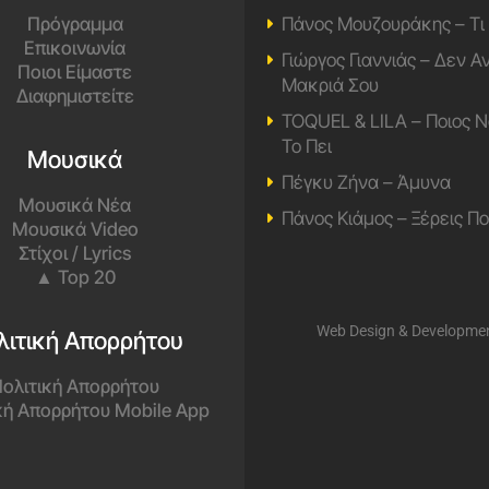
Πρόγραμμα
Πάνος Μουζουράκης – Τι
Επικοινωνία
Γιώργος Γιαννιάς – Δεν 
Ποιοι Είμαστε
Μακριά Σου
Διαφημιστείτε
TOQUEL & LILA – Ποιος Ν
Το Πει
Μουσικά
Πέγκυ Ζήνα – Άμυνα
Μουσικά Νέα
Πάνος Κιάμος – Ξέρεις Π
Μουσικά Video
Στίχοι / Lyrics
▲ Top 20
Web Design & Developme
λιτική Απορρήτου
ολιτική Απορρήτου
κή Απορρήτου Mobile App