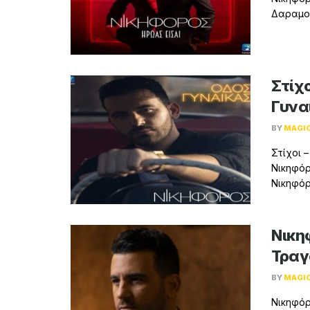
Δαραμού
Στίχο
Γυνα
BY
MAGI
Στίχοι –
Νικηφόρ
Νικηφόρο
Νικη
Τραγ
BY
MAGI
Νικηφόρ