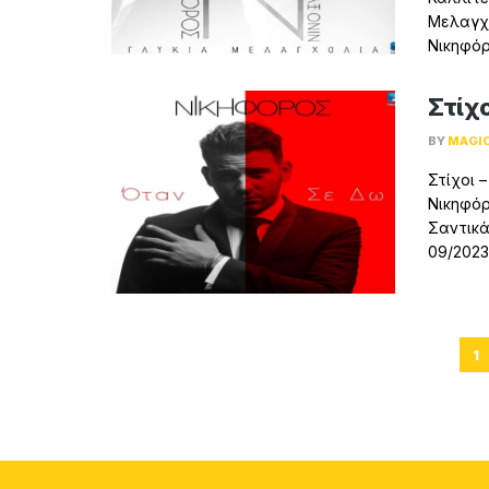
Μελαγχο
Νικηφόρ
Στίχο
BY
MAGI
Στίχοι 
Νικηφόρ
Σαντικά
09/2023A
1