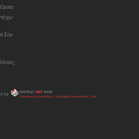
 Ωραίο
Αντέχω
α Σου
ολλούς;
nt by