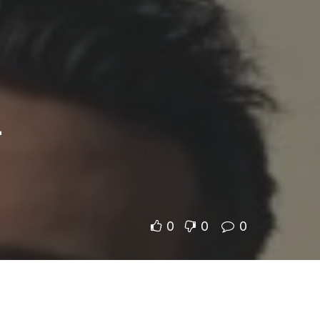
–
0
0
0