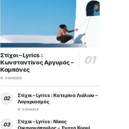
Στίχοι – Lyrics :
Κωνσταντίνος Αργυρός –
Καμπάνες
0 SHARES
Στίχοι – Lyrics : Κατερίνα Λιόλιου –
Λογαριασμός
0 SHARES
Στίχοι – Lyrics : Νίκος
Οικονομόπουλος – Ένοχο Κορμί