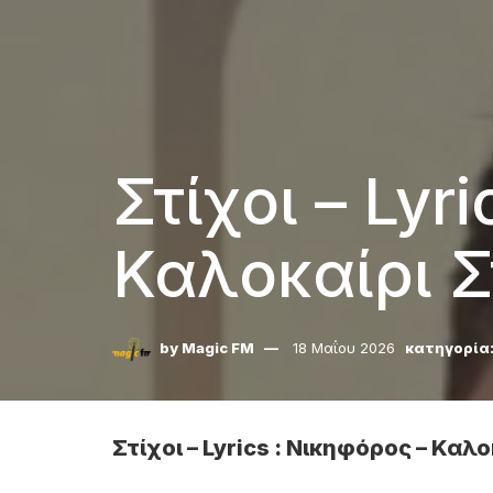
Στίχοι – Lyr
Καλοκαίρι 
by
Magic FM
18 Μαΐου 2026
κατηγορία
Στίχοι – Lyrics : Νικηφόρος – Καλ