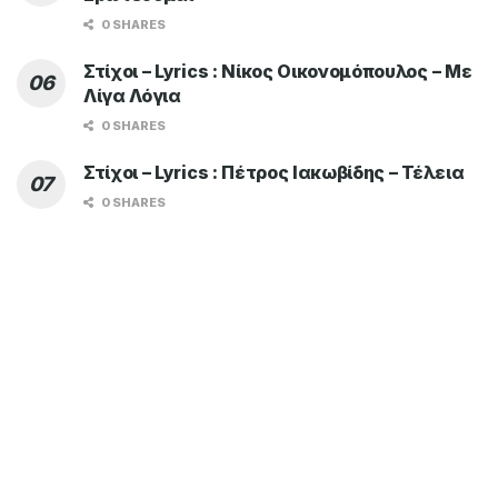
0 SHARES
Στίχοι – Lyrics : Νίκος Οικονομόπουλος – Με
Λίγα Λόγια
0 SHARES
Στίχοι – Lyrics : Πέτρος Ιακωβίδης – Τέλεια
0 SHARES