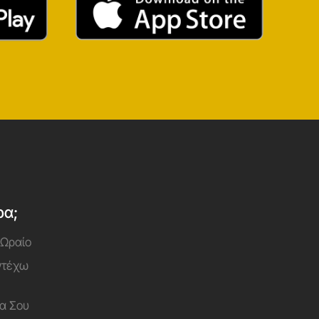
ρα;
 Ωραίο
Αντέχω
α Σου