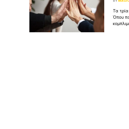
BY
MAGI
Τα τρία
Όπου πα
κομπλιμέ