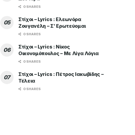
0 SHARES
Στίχοι – Lyrics : Ελεωνόρα
Ζουγανέλη – Σ’ Ερωτεύομαι
0 SHARES
Στίχοι – Lyrics : Νίκος
Οικονομόπουλος – Με Λίγα Λόγια
0 SHARES
Στίχοι – Lyrics : Πέτρος Ιακωβίδης –
Τέλεια
0 SHARES