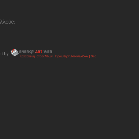
ολλούς;
nt by