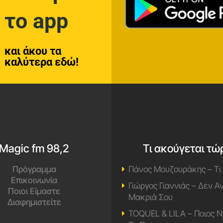
το app
και άκου τα
καλύτερα εδώ!
Magic fm 98,2
Τι ακούγεται τώ
Πρόγραμμα
Πάνος Μουζουράκης – Τι
Επικοινωνία
Γιώργος Γιαννιάς – Δεν 
Ποιοι Είμαστε
Μακριά Σου
Διαφημιστείτε
TOQUEL & LILA – Ποιος Ν