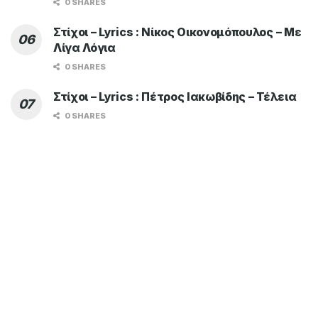
0 SHARES
Στίχοι – Lyrics : Νίκος Οικονομόπουλος – Με
Λίγα Λόγια
0 SHARES
Στίχοι – Lyrics : Πέτρος Ιακωβίδης – Τέλεια
0 SHARES