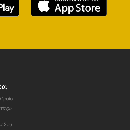
ρα;
 Ωραίο
Αντέχω
α Σου