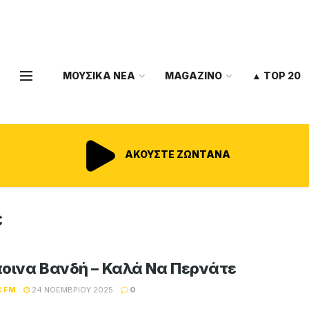
ΜΟΥΣΙΚΑ ΝΕΑ
MAGAZINO
▲ TOP 20
ΑΚΟΥΣΤΕ ΖΩΝΤΑΝΑ
ε
οινα Βανδή – Καλά Να Περνάτε
C FM
24 ΝΟΕΜΒΡΊΟΥ 2025
0