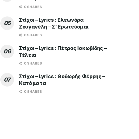
0 SHARES
Στίχοι – Lyrics : Ελεωνόρα
Ζουγανέλη – Σ’ Ερωτεύομαι
0 SHARES
Στίχοι – Lyrics : Πέτρος Ιακωβίδης –
Τέλεια
0 SHARES
Στίχοι – Lyrics : Θοδωρής Φέρρης –
Κατάματα
0 SHARES