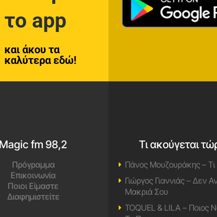
το app
και άκου τα
καλύτερα εδώ!
Magic fm 98,2
Τι ακούγεται τώ
Πρόγραμμα
Πάνος Μουζουράκης – Τι
Επικοινωνία
Γιώργος Γιαννιάς – Δεν 
Ποιοι Είμαστε
Μακριά Σου
Διαφημιστείτε
TOQUEL & LILA – Ποιος Ν