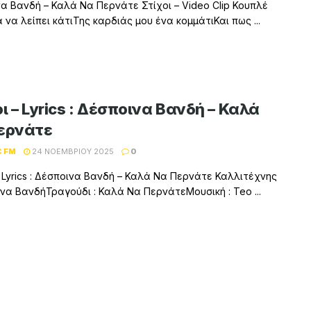
α Βανδή – Καλά Να Περνάτε Στίχοι – Video Clip Κουπλέ
α να λείπει κάτιΤης καρδιάς μου ένα κομμάτιΚαι πως ...
ι – Lyrics : Δέσποινα Βανδή – Καλά
ερνάτε
C FM
24 ΝΟΕΜΒΡΊΟΥ 2025
0
– Lyrics : Δέσποινα Βανδή – Καλά Να Περνάτε Καλλιτέχνης
ινα ΒανδήΤραγούδι : Καλά Να ΠερνάτεΜουσική : Teo ...