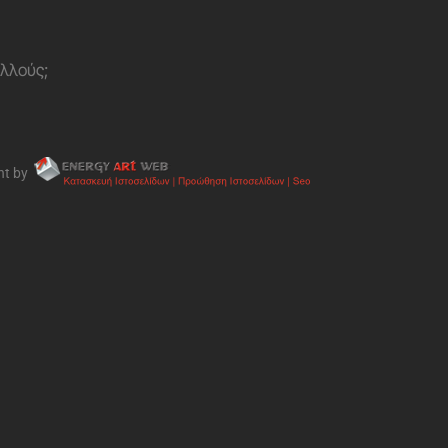
ολλούς;
nt by