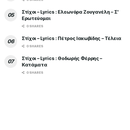
Στίχοι – Lyrics : Ελεωνόρα Ζουγανέλη – Σ’
Ερωτεύομαι
0 SHARES
Στίχοι – Lyrics : Πέτρος Ιακωβίδης – Τέλεια
0 SHARES
Στίχοι – Lyrics : Θοδωρής Φέρρης –
Κατάματα
0 SHARES