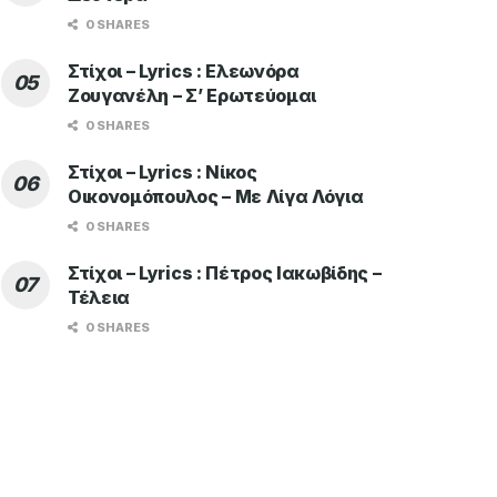
0 SHARES
Στίχοι – Lyrics : Ελεωνόρα
Ζουγανέλη – Σ’ Ερωτεύομαι
0 SHARES
Στίχοι – Lyrics : Νίκος
Οικονομόπουλος – Με Λίγα Λόγια
0 SHARES
Στίχοι – Lyrics : Πέτρος Ιακωβίδης –
Τέλεια
0 SHARES