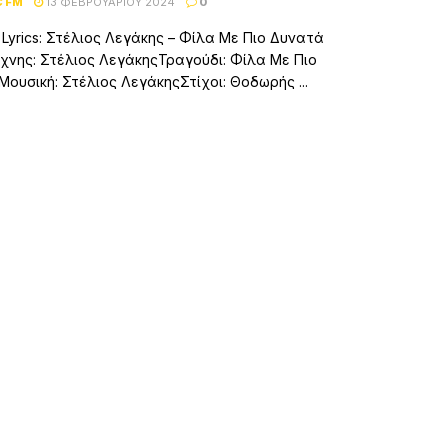
C FM
13 ΦΕΒΡΟΥΑΡΊΟΥ 2024
0
– Lyrics: Στέλιος Λεγάκης – Φίλα Με Πιο Δυνατά
χνης: Στέλιος ΛεγάκηςΤραγούδι: Φίλα Με Πιο
ουσική: Στέλιος ΛεγάκηςΣτίχοι: Θοδωρής ...