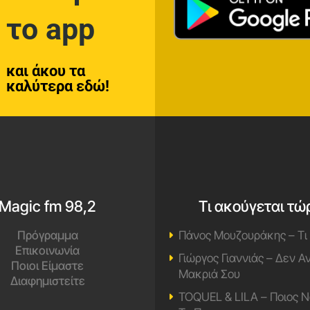
το app
και άκου τα
καλύτερα εδώ!
Magic fm 98,2
Τι ακούγεται τώ
Πρόγραμμα
Πάνος Μουζουράκης – Τι
Επικοινωνία
Γιώργος Γιαννιάς – Δεν 
Ποιοι Είμαστε
Μακριά Σου
Διαφημιστείτε
TOQUEL & LILA – Ποιος Ν