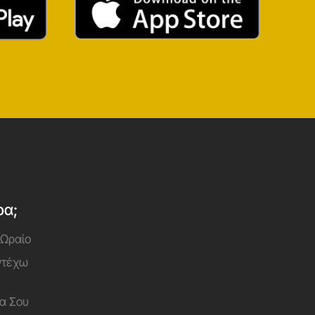
ρα;
 Ωραίο
Αντέχω
α Σου