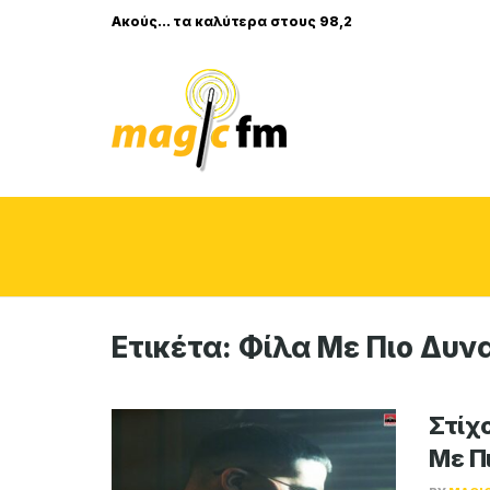
Ακούς... τα καλύτερα στους 98,2
Ετικέτα:
Φίλα Με Πιο Δυν
Στίχο
Με Π