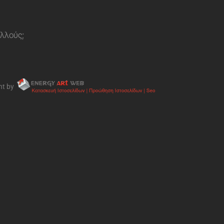
ολλούς;
nt by