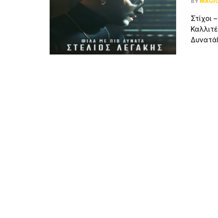
BY
MAGI
Στίχοι 
Καλλιτέ
ΔυνατάΜ