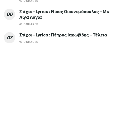
0 SHARES
Στίχοι – Lyrics : Νίκος Οικονομόπουλος – Με
Λίγα Λόγια
0 SHARES
Στίχοι – Lyrics : Πέτρος Ιακωβίδης – Τέλεια
0 SHARES