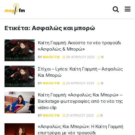
Ετικέτα:
Ασφαλώς και μπορώ
Καίτη Γαρμπή: Ακούστε το νέο τραγούδι
«Ασφαλώς & Μπορώ»
BY
MAGIC FM
28 ΑΠΡΙΛΊΟΥ 2023
0
Στίχοι – Lyrics: Καίτη Γαρμπή – Ασφαλώς
Και Μπορώ
BY
MAGIC FM
23 ΑΠΡΙΛΊΟΥ 2023
0
Καίτη Γαρμπή: «Ασφαλώς Και Μπορώ» –
Backstage φωτογραφίες από το νέο της
video clip
BY
MAGIC FM
21 ΑΠΡΙΛΊΟΥ 2023
0
«Ασφαλώς Και Μπορώ»: Η Καίτη Γαρμπή
επιστρέφει με νέο τραγούδι