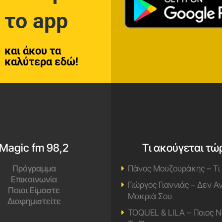
το app
και άκου τα
καλύτερα εδώ!
Magic fm 98,2
Τι ακούγεται τώ
Πρόγραμμα
Πάνος Μουζουράκης – Τι
Επικοινωνία
Γιώργος Γιαννιάς – Δεν 
Ποιοι Είμαστε
Μακριά Σου
Διαφημιστείτε
TOQUEL & LILA – Ποιος Ν