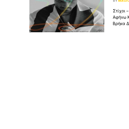
BY
MAGI
Στίχοι 
Αφήνω Κ
Βρήκα Δε