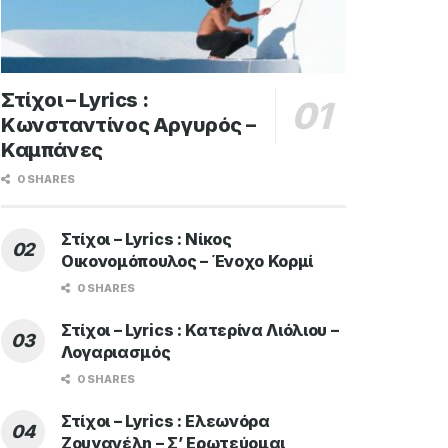
Στίχοι – Lyrics :
Κωνσταντίνος Αργυρός –
Καμπάνες
0 SHARES
Στίχοι – Lyrics : Νίκος
Οικονομόπουλος – Ένοχο Κορμί
0 SHARES
Στίχοι – Lyrics : Κατερίνα Λιόλιου –
Λογαριασμός
0 SHARES
Στίχοι – Lyrics : Ελεωνόρα
Ζουγανέλη – Σ’ Ερωτεύομαι