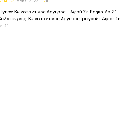
C FM
1 ΜΑΪ́ΟΥ 2022
0
– Lyrics: Κωνσταντίνος Αργυρός – Αφού Σε Βρήκα Δε Σ’
αλλιτέχνης: Κωνσταντίνος ΑργυρόςΤραγούδι: Αφού Σε
 Σ' ...