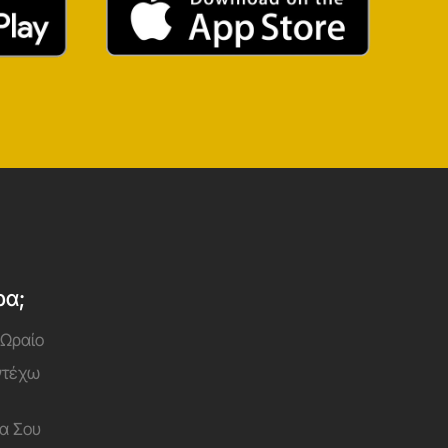
ρα;
 Ωραίο
Αντέχω
α Σου