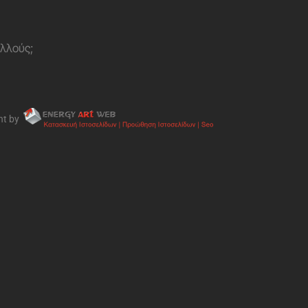
ολλούς;
nt by