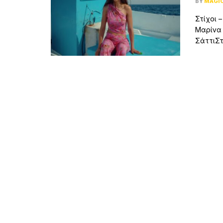
BY
MAGI
Στίχοι 
Μαρίνα 
ΣάττιΣτίχ