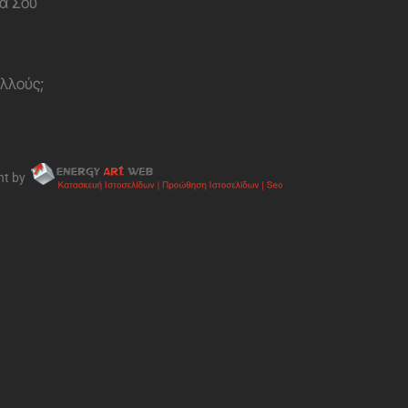
α Σου
ολλούς;
nt by