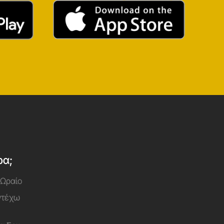
ρα;
 Ωραίο
Αντέχω