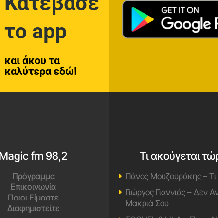
Κατέβασε
το app
και άκου τα
καλύτερα εδώ!
Magic fm 98,2
Τι ακούγεται τώ
Πρόγραμμα
Πάνος Μουζουράκης – Τι
Επικοινωνία
Γιώργος Γιαννιάς – Δεν 
Ποιοι Είμαστε
Μακριά Σου
Διαφημιστείτε