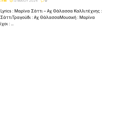
C FM
13 ΜΑΪ́ΟΥ 2024
0
– Lyrics : Μαρίνα Σάττι – Αχ Θάλασσα Καλλιτέχνης :
ΣάττιΤραγούδι : Αχ ΘάλασσαΜουσική : Μαρίνα
οι : ...