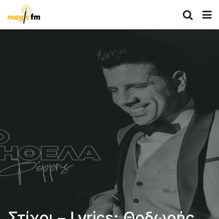
Στίχοι – Lyrics: Θοδωρής