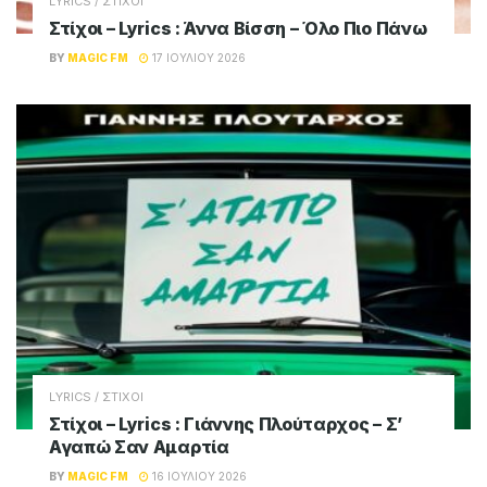
LYRICS / ΣΤΙΧΟΙ
Στίχοι – Lyrics : Άννα Βίσση – Όλο Πιο Πάνω
BY
MAGIC FM
17 ΙΟΥΛΊΟΥ 2026
LYRICS / ΣΤΙΧΟΙ
Στίχοι – Lyrics : Γιάννης Πλούταρχος – Σ’
Αγαπώ Σαν Αμαρτία
BY
MAGIC FM
16 ΙΟΥΛΊΟΥ 2026