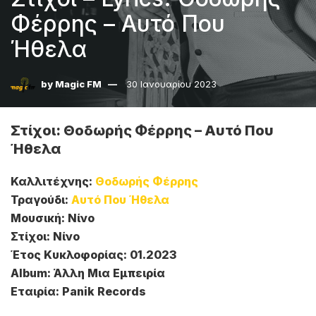
Φέρρης – Αυτό Που
Ήθελα
by
Magic FM
30 Ιανουαρίου 2023
Στίχοι: Θοδωρής Φέρρης – Αυτό Που
Ήθελα
Καλλιτέχνης:
Θοδωρής Φέρρης
Τραγούδι:
Αυτό Που Ήθελα
Μουσική: Νίνο
Στίχοι: Νίνο
Έτος Κυκλοφορίας: 01.2023
Album: Άλλη Μια Εμπειρία
Εταιρία: Panik Records