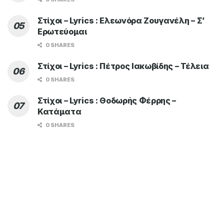
Στίχοι – Lyrics : Ελεωνόρα Ζουγανέλη – Σ’
Ερωτεύομαι
0 SHARES
Στίχοι – Lyrics : Πέτρος Ιακωβίδης – Τέλεια
0 SHARES
Στίχοι – Lyrics : Θοδωρής Φέρρης –
Κατάματα
0 SHARES