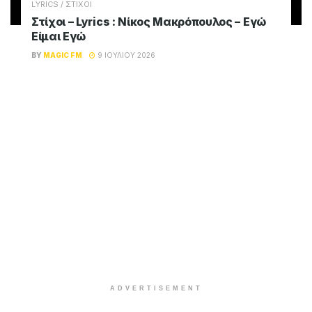
LYRICS / ΣΤΙΧΟΙ
Στίχοι – Lyrics : Νίκος Μακρόπουλος – Εγώ
Είμαι Εγώ
BY
MAGIC FM
9 ΙΟΥΛΊΟΥ 2026
ADVERTISEMENT