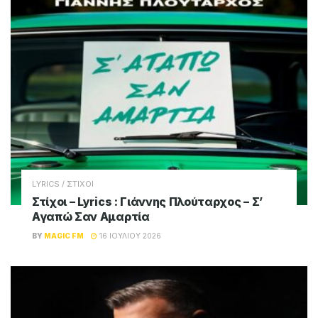
LYRICS / ΣΤΙΧΟΙ
Στίχοι – Lyrics : Γιάννης Πλούταρχος – Σ’
Αγαπώ Σαν Αμαρτία
BY
MAGIC FM
16 ΙΟΥΛΊΟΥ 2026