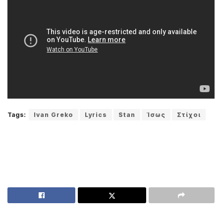
Tags:
Ivan Greko
Lyrics
Stan
Ίσως
Στίχοι