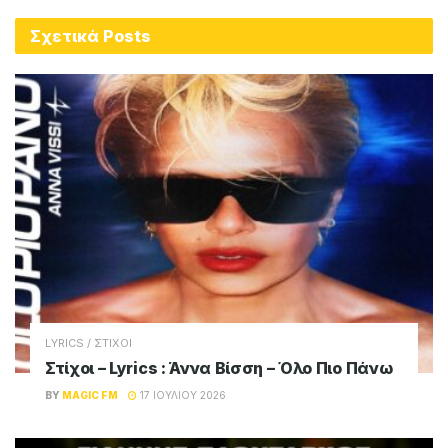
Σχετικά
Posts
LYRICS / ΣΤΙΧΟΙ
Στίχοι – Lyrics : Άννα Βίσση – Όλο Πιο Πάνω
BY
MAGIC FM
17 ΙΟΥΛΊΟΥ 2026