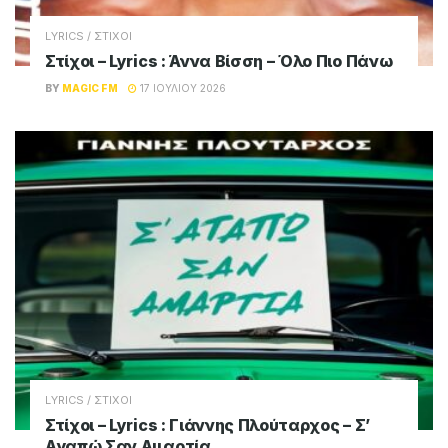
LYRICS / ΣΤΙΧΟΙ
Στίχοι – Lyrics : Άννα Βίσση – Όλο Πιο Πάνω
BY
MAGIC FM
17 ΙΟΥΛΊΟΥ 2026
LYRICS / ΣΤΙΧΟΙ
Στίχοι – Lyrics : Γιάννης Πλούταρχος – Σ’
Αγαπώ Σαν Αμαρτία