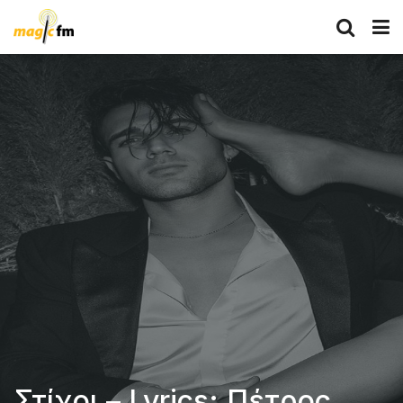
Στίχοι – Lyrics: Πέτρος