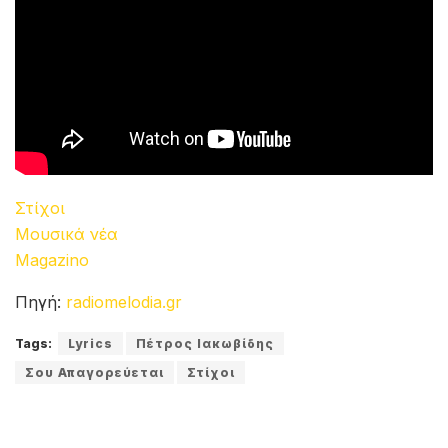
Στίχοι
Μουσικά νέα
Magazino
Πηγή:
radiomelodia.gr
Tags:
Lyrics
Πέτρος Ιακωβίδης
Σου Απαγορεύεται
Στίχοι