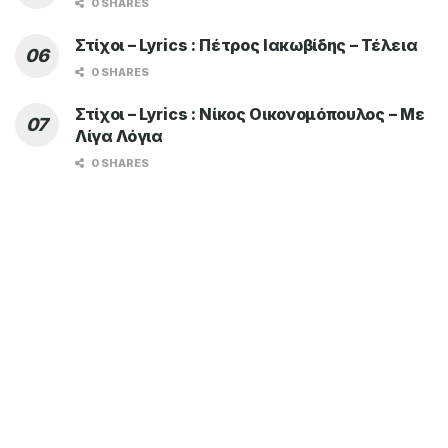
0 SHARES
Στίχοι – Lyrics : Πέτρος Ιακωβίδης – Τέλεια
0 SHARES
Στίχοι – Lyrics : Νίκος Οικονομόπουλος – Με
Λίγα Λόγια
0 SHARES