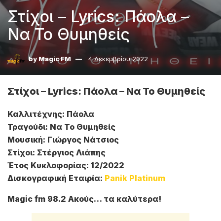
Στίχοι – Lyrics: Πάολα –
Να Το Θυμηθείς
by
Magic FM
4 Δεκεμβρίου 2022
Στίχοι – Lyrics: Πάολα – Να Το Θυμηθείς
Καλλιτέχνης: Πάολα
Τραγούδι: Να Το Θυμηθείς
Μουσική: Γιώργος Νάτσιος
Στίχοι: Στέργιος Λιάπης
Έτος Κυκλοφορίας: 12/2022
Δισκογραφική Εταιρία:
Panik Platinum
Magic fm 98.2 Ακούς… τα καλύτερα!