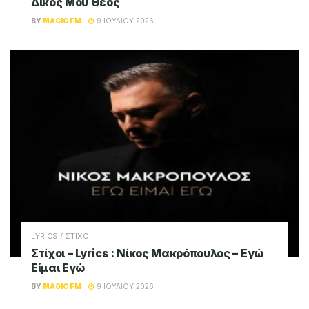
Δικός Μου Θεός
BY
MAGIC FM
9 ΙΟΥΛΊΟΥ 2026
LYRICS / ΣΤΙΧΟΙ
Στίχοι – Lyrics : Νίκος Μακρόπουλος – Εγώ
Είμαι Εγώ
BY
MAGIC FM
9 ΙΟΥΛΊΟΥ 2026