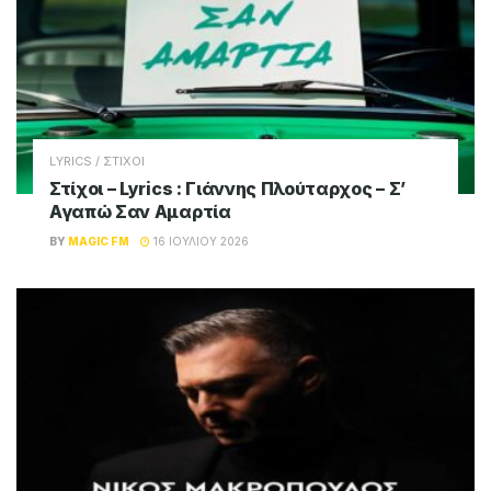
LYRICS / ΣΤΙΧΟΙ
Στίχοι – Lyrics : Γιάννης Πλούταρχος – Σ’
Αγαπώ Σαν Αμαρτία
BY
MAGIC FM
16 ΙΟΥΛΊΟΥ 2026