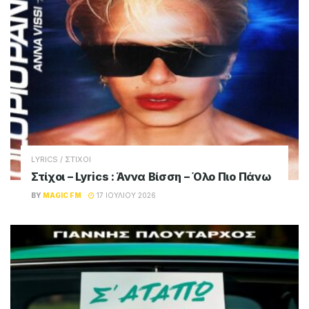
LYRICS / ΣΤΙΧΟΙ
Στίχοι – Lyrics : Άννα Βίσση – Όλο Πιο Πάνω
BY
MAGIC FM
17 ΙΟΥΛΊΟΥ 2026