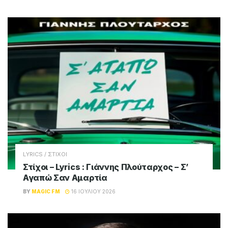
LYRICS / ΣΤΙΧΟΙ
Στίχοι – Lyrics : Γιάννης Πλούταρχος – Σ’
Αγαπώ Σαν Αμαρτία
BY
MAGIC FM
16 ΙΟΥΛΊΟΥ 2026