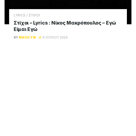
LYRICS / ΣΤΙΧΟΙ
Στίχοι – Lyrics : Νίκος Μακρόπουλος – Εγώ
Είμαι Εγώ
BY
MAGIC FM
9 ΙΟΥΛΊΟΥ 2026