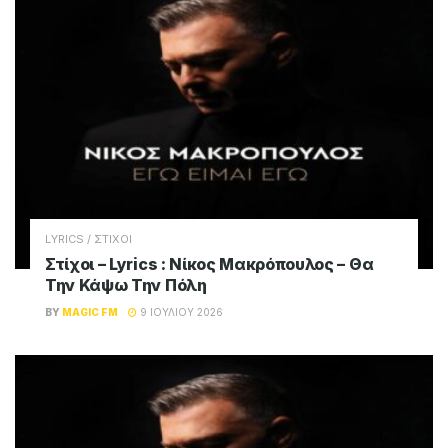
LYRICS / ΣΤΙΧΟΙ
Στίχοι – Lyrics : Νίκος Μακρόπουλος – Θα
Την Κάψω Την Πόλη
BY
MAGIC FM
9 ΙΟΥΛΊΟΥ 2026