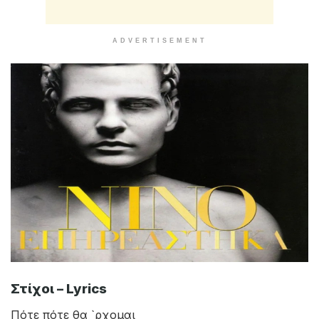
ADVERTISEMENT
Στίχοι – Lyrics
Πότε πότε θα `ρχομαι