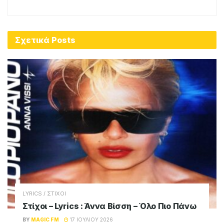
Σχετικά
Posts
LYRICS / ΣΤΙΧΟΙ
Στίχοι – Lyrics : Άννα Βίσση – Όλο Πιο Πάνω
BY
MAGIC FM
17 ΙΟΥΛΊΟΥ 2026