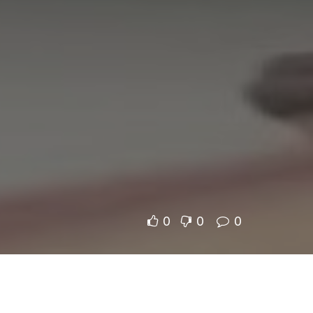
0
0
0