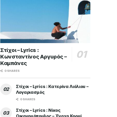
Στίχοι – Lyrics :
Κωνσταντίνος Αργυρός –
Καμπάνες
0 SHARES
Στίχοι – Lyrics : Κατερίνα Λιόλιου –
Λογαριασμός
0 SHARES
Στίχοι – Lyrics : Νίκος
Οικονομόπουλος – Ένοχο Κορμί