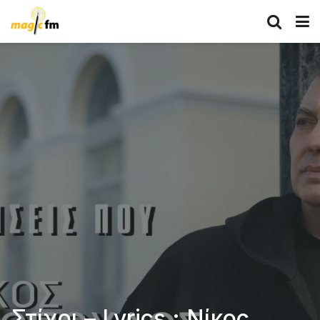
Στίχοι – Lyrics : Νίκος