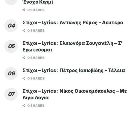
Ένοχο Κορμί
0 SHARES
Στίχοι – Lyrics : Αντώνης Ρέμος – Δευτέρα
0 SHARES
Στίχοι – Lyrics : Ελεωνόρα Ζουγανέλη – Σ’
Ερωτεύομαι
0 SHARES
Στίχοι – Lyrics : Πέτρος Ιακωβίδης – Τέλεια
0 SHARES
Στίχοι – Lyrics : Νίκος Οικονομόπουλος – Με
Λίγα Λόγια
0 SHARES