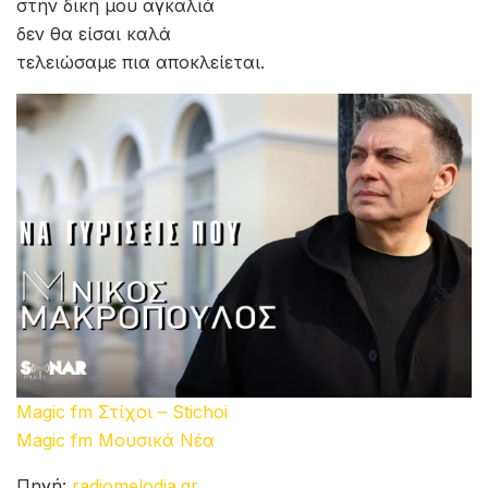
στην δική μου αγκαλιά
δεν θα είσαι καλά
τελειώσαμε πια αποκλείεται.
Magic fm Στίχοι – Stichoi
Magic fm Μουσικά Νέα
Πηγή:
radiomelodia.gr