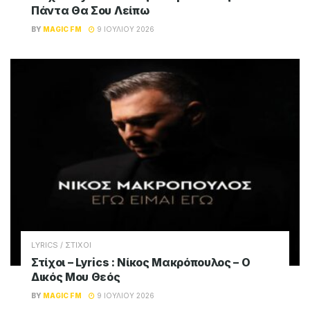
Πάντα Θα Σου Λείπω
BY
MAGIC FM
9 ΙΟΥΛΊΟΥ 2026
LYRICS / ΣΤΙΧΟΙ
Στίχοι – Lyrics : Νίκος Μακρόπουλος – Ο
Δικός Μου Θεός
BY
MAGIC FM
9 ΙΟΥΛΊΟΥ 2026