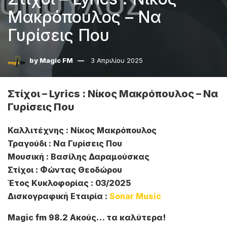
Μακρόπουλος – Να
Γυρίσεις Που
by
Magic FM
3 Απριλίου 2025
Στίχοι – Lyrics : Νίκος Μακρόπουλος – Να
Γυρίσεις Που
Καλλιτέχνης : Νίκος Μακρόπουλος
Τραγούδι : Να Γυρίσεις Που
Μουσική : Βασίλης Δαραμούσκας
Στίχοι : Φώντας Θεοδώρου
Έτος Κυκλοφορίας : 03/2025
Δισκογραφική Εταιρία :
Sonar Music
Magic fm 98.2 Ακούς… τα καλύτερα!