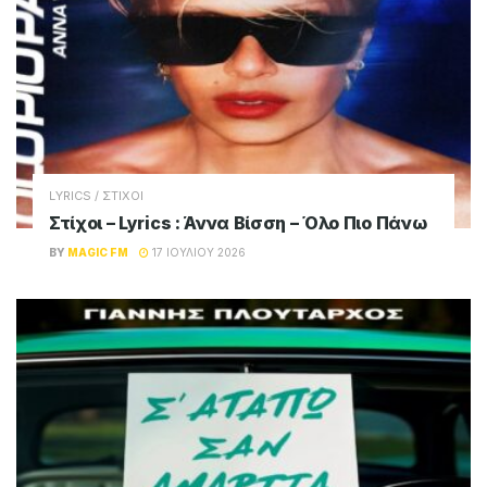
LYRICS / ΣΤΙΧΟΙ
Στίχοι – Lyrics : Άννα Βίσση – Όλο Πιο Πάνω
BY
MAGIC FM
17 ΙΟΥΛΊΟΥ 2026