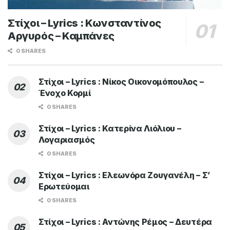
Στίχοι – Lyrics : Κωνσταντίνος
Αργυρός – Καμπάνες
0 SHARES
Στίχοι – Lyrics : Νίκος Οικονομόπουλος –
Ένοχο Κορμί
0 SHARES
Στίχοι – Lyrics : Κατερίνα Λιόλιου –
Λογαριασμός
0 SHARES
Στίχοι – Lyrics : Ελεωνόρα Ζουγανέλη – Σ’
Ερωτεύομαι
0 SHARES
Στίχοι – Lyrics : Αντώνης Ρέμος – Δευτέρα