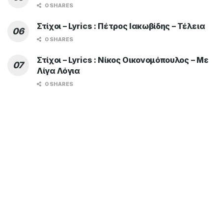
0 SHARES
Στίχοι – Lyrics : Πέτρος Ιακωβίδης – Τέλεια
0 SHARES
Στίχοι – Lyrics : Νίκος Οικονομόπουλος – Με
Λίγα Λόγια
0 SHARES