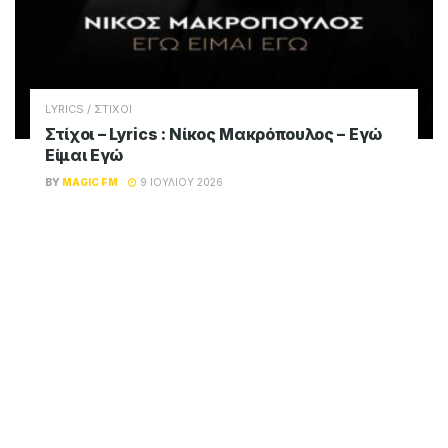
LYRICS / ΣΤΙΧΟΙ
Στίχοι – Lyrics : Νίκος Μακρόπουλος – Εγώ
Είμαι Εγώ
BY
MAGIC FM
9 ΙΟΥΛΊΟΥ 2026