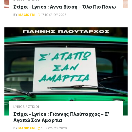
Στίχοι – Lyrics : Άννα Βίσση – Όλο Πιο Πάνω
BY
MAGIC FM
17 ΙΟΥΛΊΟΥ 2026
LYRICS / ΣΤΙΧΟΙ
Στίχοι – Lyrics : Γιάννης Πλούταρχος – Σ’
Αγαπώ Σαν Αμαρτία
BY
MAGIC FM
16 ΙΟΥΛΊΟΥ 2026