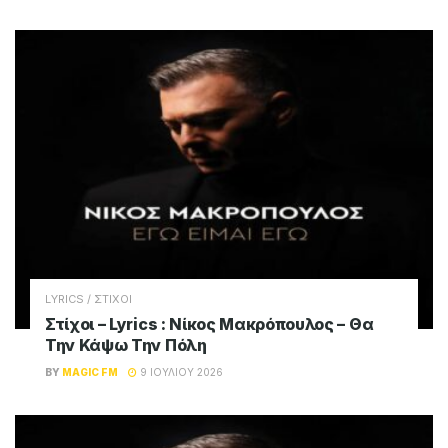
LYRICS / ΣΤΙΧΟΙ
Στίχοι – Lyrics : Νίκος Μακρόπουλος – Θα
Την Κάψω Την Πόλη
BY
MAGIC FM
9 ΙΟΥΛΊΟΥ 2026