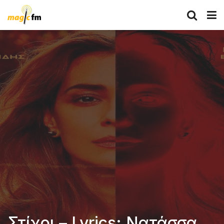
Στίχοι – Lyrics: Νατάσσα