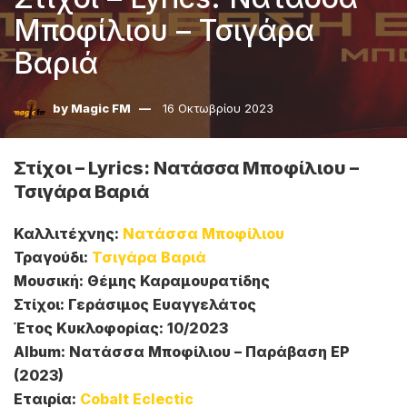
Μποφίλιου – Τσιγάρα
Βαριά
by
Magic FM
16 Οκτωβρίου 2023
Στίχοι – Lyrics: Νατάσσα Μποφίλιου –
Τσιγάρα Βαριά
Καλλιτέχνης:
Νατάσσα Μποφίλιου
Τραγούδι:
Τσιγάρα Βαριά
Μουσική: Θέμης Καραμουρατίδης
Στίχοι: Γεράσιμος Ευαγγελάτος
Έτος Κυκλοφορίας: 10/2023
Album: Νατάσσα Μποφίλιου – Παράβαση EP
(2023)
Εταιρία:
Cobalt Eclectic