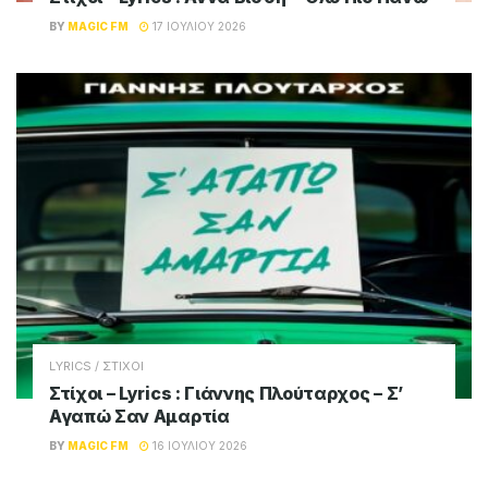
BY
MAGIC FM
17 ΙΟΥΛΊΟΥ 2026
LYRICS / ΣΤΙΧΟΙ
Στίχοι – Lyrics : Γιάννης Πλούταρχος – Σ’
Αγαπώ Σαν Αμαρτία
BY
MAGIC FM
16 ΙΟΥΛΊΟΥ 2026