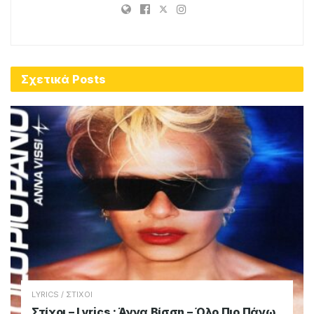
Σχετικά
Posts
LYRICS / ΣΤΙΧΟΙ
Στίχοι – Lyrics : Άννα Βίσση – Όλο Πιο Πάνω