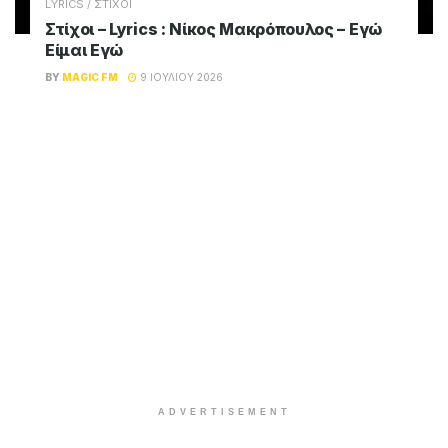
LYRICS / ΣΤΙΧΟΙ
Στίχοι – Lyrics : Νίκος Μακρόπουλος – Εγώ
Είμαι Εγώ
BY
MAGIC FM
9 ΙΟΥΛΊΟΥ 2026
ADVERTISEMENT