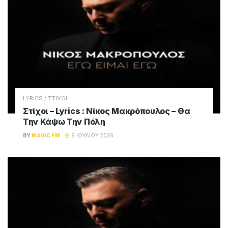
LYRICS / ΣΤΙΧΟΙ
Στίχοι – Lyrics : Νίκος Μακρόπουλος – Θα
Την Κάψω Την Πόλη
BY
MAGIC FM
9 ΙΟΥΛΊΟΥ 2026