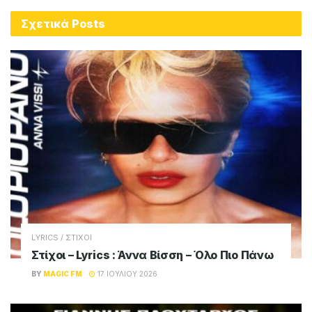
Σχετικά
Posts
LYRICS / ΣΤΙΧΟΙ
Στίχοι – Lyrics : Άννα Βίσση – Όλο Πιο Πάνω
BY
MAGIC FM
17 ΙΟΥΛΊΟΥ 2026