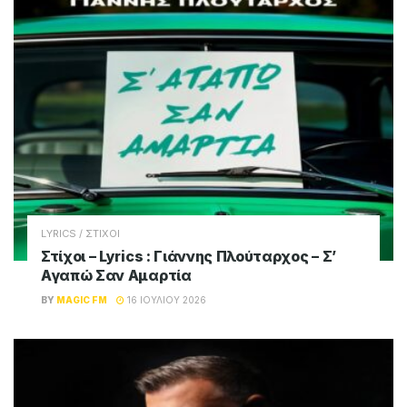
LYRICS / ΣΤΙΧΟΙ
Στίχοι – Lyrics : Γιάννης Πλούταρχος – Σ’
Αγαπώ Σαν Αμαρτία
BY
MAGIC FM
16 ΙΟΥΛΊΟΥ 2026