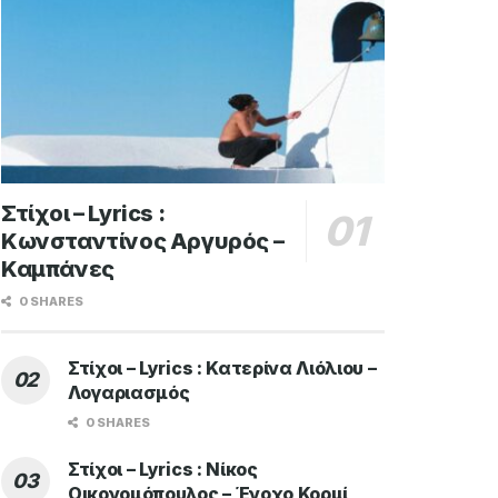
Στίχοι – Lyrics :
Κωνσταντίνος Αργυρός –
Καμπάνες
0 SHARES
Στίχοι – Lyrics : Κατερίνα Λιόλιου –
Λογαριασμός
0 SHARES
Στίχοι – Lyrics : Νίκος
Οικονομόπουλος – Ένοχο Κορμί