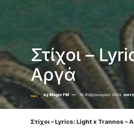
Στίχοι – Lyri
Αργά
by
Magic FM
14 Φεβρουαρίου 2024
κατη
Στίχοι – Lyrics: Light x Trannos – 