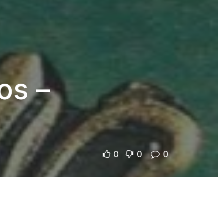
os –
0
0
0