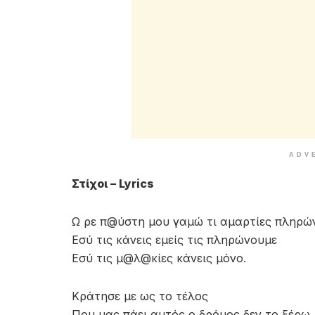
ADV
Στίχοι – Lyrics
Ω ρε π@ύστη μου γαμώ τι αμαρτίες πληρώ
Εσύ τις κάνεις εμείς τις πληρώνουμε
Εσύ τις μ@λ@κίες κάνεις μόνο.
Kράτησε με ως το τέλος
Που μας πάει αυτός ο δρόμος δεν το ξέρω