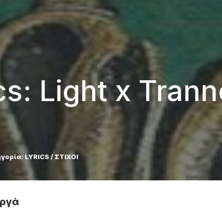
cs: Light x Trann
γορία:
LYRICS / ΣΤΙΧΟΙ
Αργά