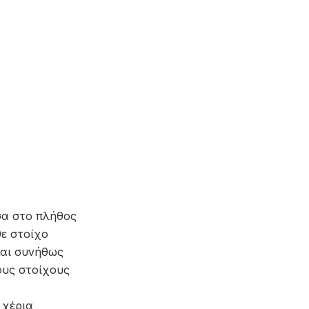
σα στο πλήθος
ε στοίχο
μαι συνήθως
ους στοίχους
 χέρια